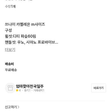
수량
1개
쓰나미 카멜레온 m사이즈

구성

휠셋:디티 파슾60림

핸들셋: 우노, 시마노 프로바이브

크셋:옴니움,즈레이크 경량 체인링

더보기
벨닷 안장셋

배송비
추금 추물 보유중이고 대차 픽시 로드 극선호하나 전부다 봅니다
무료배송
 다  찔러주세요

판매80

엄마찾아전국일주
바로가기
대차가100

4
・ 후기
1
・ 거래내역
1
 각개가능
신고하기