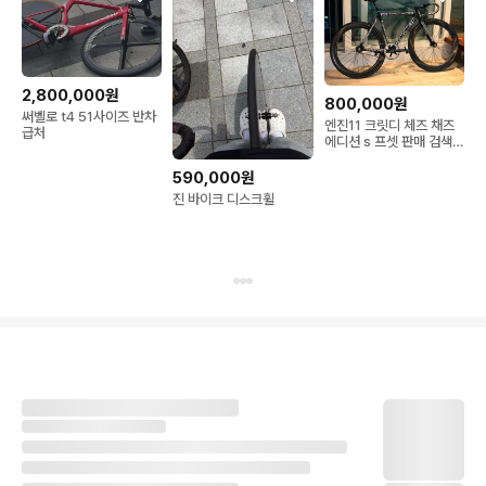
2,800,000원
800,000원
써벨로 t4 51사이즈 반차
엔진11 크릿디 체즈 채즈
급처
에디션 s 프셋 판매 검색어
페포코리마마빅짚비티트
랙차
590,000원
진 바이크 디스크휠