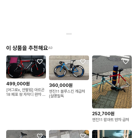
이 상품을 추천해요
AD
499,000원
360,000원
[어그로x, 안팔림] 아르곤
엔진11 블루스킨 개급처
18 페포 쌍 자작디 완차 급
(설명필독
처(디스크휠, 쌍디, 픽시)
252,700원
엔진11 팝아트 반차 급처