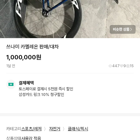
비슷한 상품
쓰나미 카멜레온 판매/대차
1,000,000
원
1달 전
447
9
15
결제혜택
토스페이로 결제시 5천원 즉시 할인
삼성카드 링크 10% 청구할인
카테고리
스포츠/레저
〉
자전거
〉
클래식/픽시
상품상태
사용감 적음