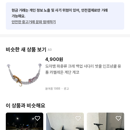
현금 거래는 개인 정보 노출 및 사기 위험이 있어, 안전결제로만 거래
가능해요.
안전한 중고거래 문화 함께하기
비슷한 새 상품 보기
AD
4,900
원
도마뱀 파충류 크레 백업 사다리 밧줄 인조넝쿨 용
품 카멜레온 계단 게코
봄여름 1988 ・
광고
이 상품과 비슷해요