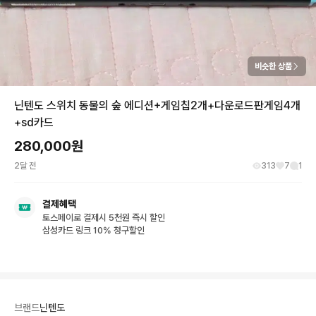
비슷한 상품
닌텐도 스위치 동물의 숲 에디션+게임칩2개+다운로드판게임4개
+sd카드
280,000
원
2달 전
313
7
1
결제혜택
토스페이로 결제시 5천원 즉시 할인
삼성카드 링크 10% 청구할인
브랜드
닌텐도