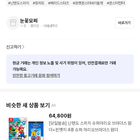
#
닌텐도스위치
#
링피트
#
베리드스타즈
#
포켓몬스터바이올렛
#
몬스터헌터
독, 충전기 등, 박스 외에 전부 있습니다.
눈꽃모찌
바로가기
0
・ 후기
0
・ 거래내역
0
신고하기
현금 거래는 개인 정보 노출 및 사기 위험이 있어, 안전결제로만 거래
가능해요.
안전한 중고거래 문화 함께하기
비슷한 새 상품 보기
AD
64,800
원
[당일발송] 닌텐도 스위치 슈퍼마리오 브라더스 원
더+핀뱃지 4종 슈퍼 마리오브라더스 원더