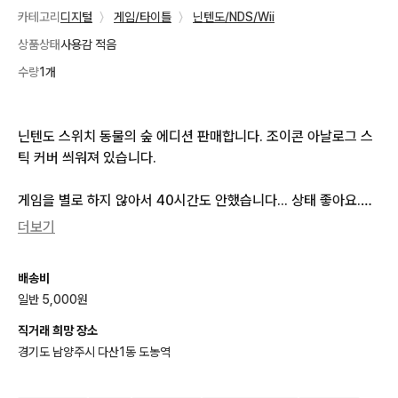
카테고리
디지털
〉
게임/타이틀
〉
닌텐도/NDS/Wii
상품상태
사용감 적음
수량
1개
닌텐도 스위치 동물의 숲 에디션 판매합니다. 조이콘 아날로그 스
틱 커버 씌워져 있습니다.

게임을 별로 하지 않아서 40시간도 안했습니다... 상태 좋아요.

더보기
링 피트 어드벤쳐 칩

베리드 스타즈 칩

배송비
파이어 엠블렘 풍화설월 (풍설)

일반 5,000원
포켓몬스터 바이올렛

몬스터헌터 라이즈 (몬헌)

직거래 희망 장소
젤다의 전설 브레스 오브 더 와일드 (야숨)

경기도 남양주시 다산1동 도농역
삼성 SD카드 128기가

닌텐도 스위치 케이스(네이버 스토어 구매) 
