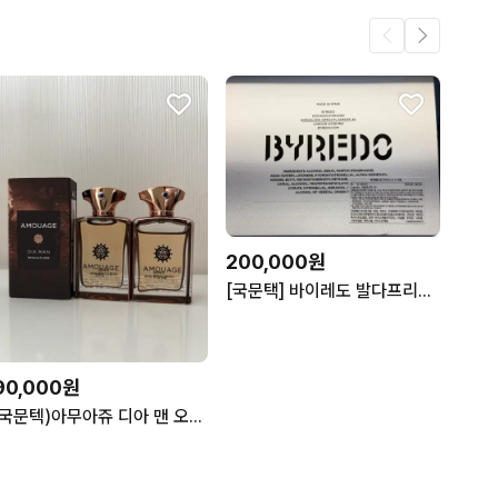
200,000원
[국문택] 바이레도 발다프리크 오드퍼퓸 50ml
90,000원
(국문텍)아무아쥬 디아 맨 오드퍼퓸 7.5ml 2개 일괄