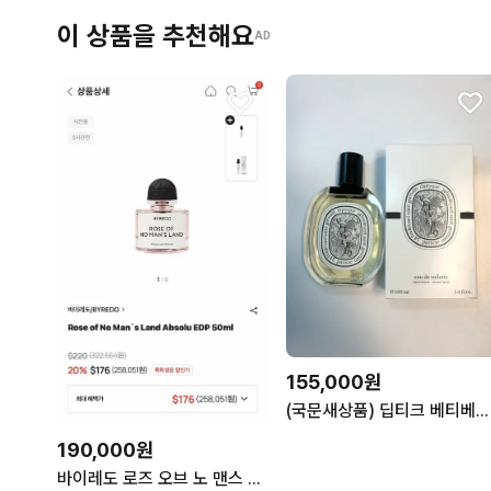
이 상품을 추천해요
AD
155,000원
(국문새상품) 딥티크 베티베리오 오드뚜왈렛 100ml EDT 박스포함
190,000원
바이레도 로즈 오브 노 맨스 랜드 앱솔뤼