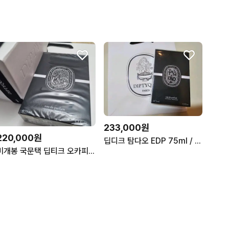
233,000원
220,000원
딥디크 탐다오 EDP 75ml / 미개봉 / 국문텍 / 백화점 상품
미개봉 국문택 딥티크 오카피탈 75ml 퍼퓸 향수 선물포장