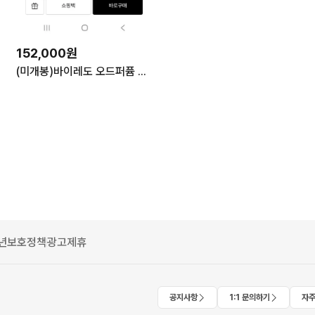
152,000원
(미개봉)바이레도 오드퍼퓸 라 셀렉션 플로럴 12ml 3개 세트
년보호정책
광고제휴
공지사항
1:1 문의하기
자주