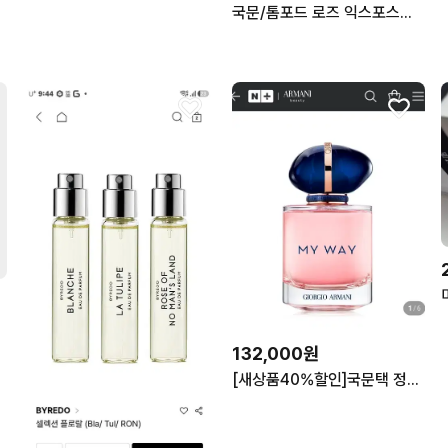
국문/톰포드 로즈 익스포스드 30ml
132,000원
[새상품40%할인]국문택 정품!아르마니 마이웨이 넥타르 오드퍼품 향수 50ml