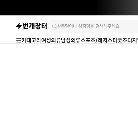
카테고리
여성의류
남성의류
스포츠/레저
스타굿즈
디지