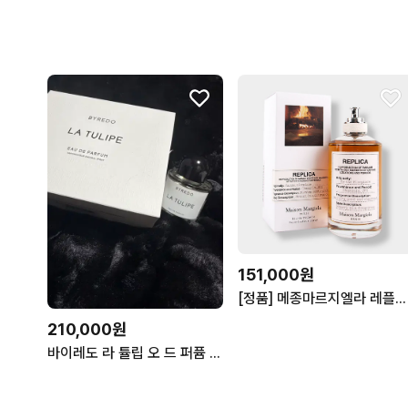
151,000원
[정품] 메종마르지엘라 레플리카 바이 더 파이어플레이스 100ml 남여공용 향수
210,000원
바이레도 라 튤립 오 드 퍼퓸 50ml (국문텍O , 백화점 정품)