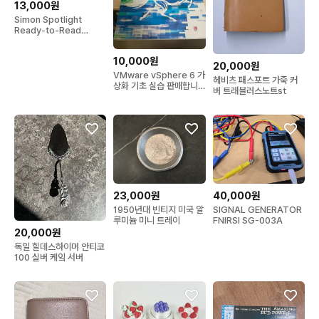
13,000원
Simon Spotlight
Ready-to-Read
Level one (Robin Hill
School)
10,000원
20,000원
VMware vSphere 6 가
헤비츠 패스포트 가죽 커
상화 기초 실습 판매합니
버 트래블러스노트st
다
23,000원
40,000원
1950년대 빈티지 미국 알
SIGNAL GENERATOR
루미늄 미니 트레이
FNIRSI SG-003A
20,000원
독일 힐데스하이머 안티코
100 실버 케잌 서버