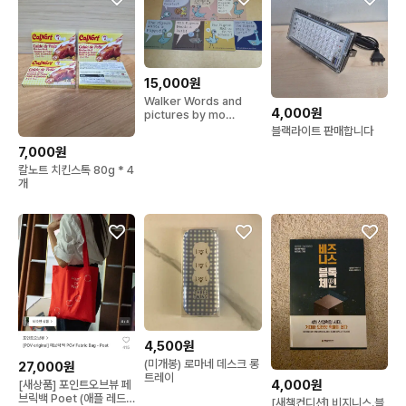
15,000원
Walker Words and
4,000원
pictures by mo
willems (pigeon 픽처
블랙라이트 판매합니다
북)전 7권
7,000원
칼노트 치킨스톡 80g * 4
개
4,500원
(미개봉) 로마네 데스크 롱
27,000원
트레이
4,000원
[새상품] 포인트오브뷰 페
브릭백 Poet (애플 레드)
[새책컨디션] 비지니스.블