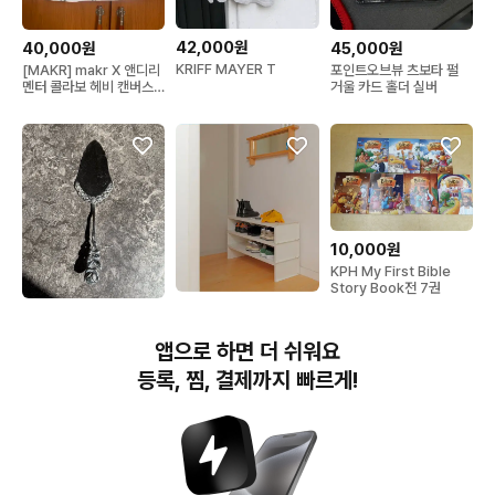
42,000원
40,000원
45,000원
KRIFF MAYER T
[MAKR] makr X 앤디리
포인트오브뷰 츠보타 펄
멘터 콜라보 헤비 캔버스
거울 카드 홀더 실버
백
10,000원
KPH My First Bible
Story Book전 7권
43,000원
20,000원
레어로우 포 스태킹 쉘프
독일 힐데스하이머 안티코
앱으로 하면 더 쉬워요
화이트 선반
100 실버 케잌 서버
등록, 찜, 결제까지 빠르게!
번개장터(주) 사업자정보, 이용약관 및 기타 법적고지