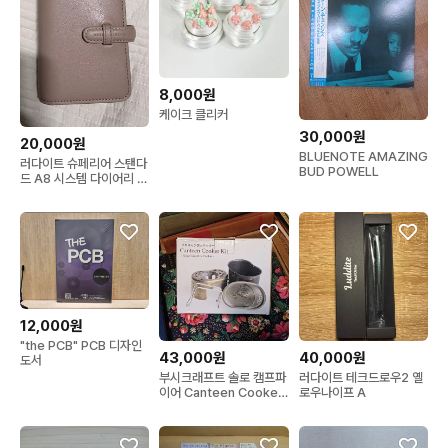
8,000원
케이크 클리커
30,000원
20,000원
BLUENOTE AMAZING
러다이트 슈페리어 스탠다
BUD POWELL
드 A8 시스템 다이어리 베
이지
12,000원
"the PCB" PCB 디자인
43,000원
40,000원
도서
부시크래프트 솔로 캠프파
러다이트 테크드로우2 옐
이어 Canteen Cooker
로우나이프 A
Kit