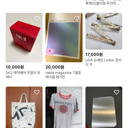
| 포인트오브뷰 에코백
록체인(월리엄 무가야 지
음)
17,000원
USA 오래된 Lufkin 접이
식 자
10,000원
20,000원
SK2 매직베어 주얼리 트
table magazine 7월호
레이
테이블 메거진