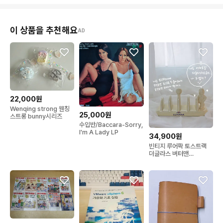
이 상품을 추천해요
AD
22,000원
Wenqing strong 웬칭
25,000원
스트롱 bunny시리즈
수입반/Baccara-Sorry,
I'm A Lady LP
34,900원
빈티지 루어팍 토스트랙
더글라스 버터맨
LURPAK TOAST
RACK Douglas the
Butterman