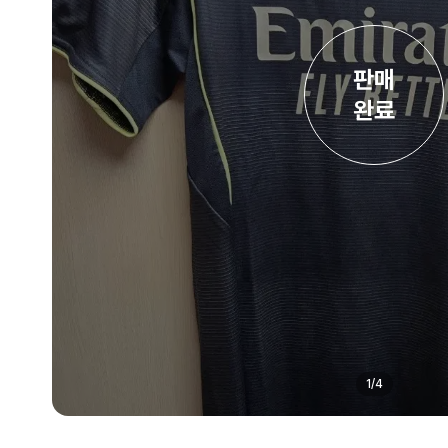
판매

완료
1
/
4