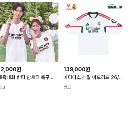
12,000원
139,000원
체육대회 반티 단체티 축구 유니폼 티셔츠 레알 A756 스포츠 남녀공용
아디다스 레알 마드리드 26/27 홈 긴팔 L/S 유니폼 저지 선수 마킹 패치 KC3952
광고
광고