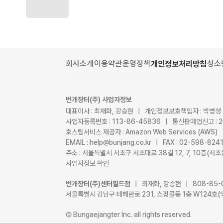
회사소개
이용약관
운영정책
청소
개인정보처리방침
번개장터(주) 사업자정보
대표이사 : 최재화, 강승현 | 개인정보보호책임자 : 박병성
사업자등록번호 : 113-86-45836 | 통신판매업신고 : 
호스팅서비스 제공자 : Amazon Web Services (AWS)
EMAIL : help@bunjang.co.kr | FAX : 02-598-82
주소 : 서울특별시 서초구 서초대로 38길 12, 7, 10층(
사업자정보 확인
번개장터(주)센터필드점
| 최재화, 강승현 | 808-85-
서울특별시 강남구 테헤란로 231, 쇼핑몰동 1층 W124호(
Ⓒ Bungaejangter Inc. all rights reserved.