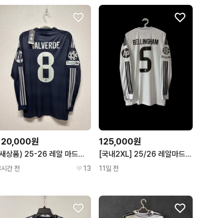
120,000원
125,000원
(새상품) 25-26 레알 마드리드 어웨이 긴팔 발베르데 정품 유니폼
[국내2XL] 25/26 레알마드리드 홈 긴팔 벨링엄 유니폼
3시간 전
13
11일 전