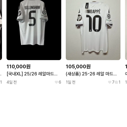
110,000원
105,000원
 음바페 챔스 어센틱
[국내XL] 25/26 레알마드리드 홈 벨링엄 유니폼
(새상품) 25-26 레알 마드리드 홈 No.10 음바페 정품 유니폼
1
4일 전
6
1일 전
7
1