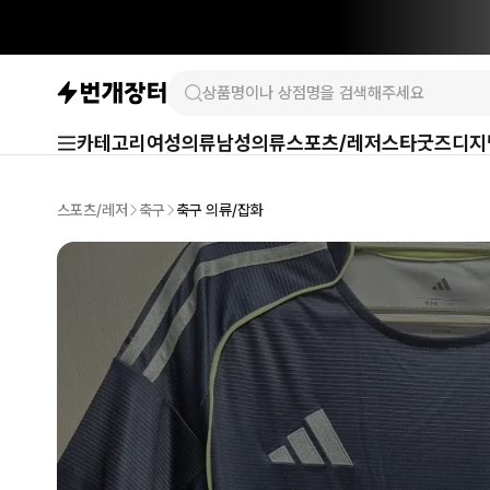
카테고리
여성의류
남성의류
스포츠/레저
스타굿즈
디지
스포츠/레저
축구
축구 의류/잡화