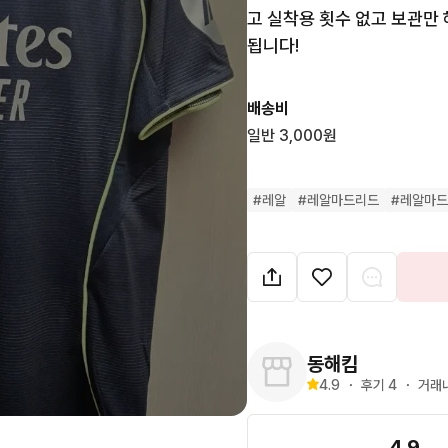
고 실착용 횟수 없고 보관만
됩니다!
배송비
일반 3,000원
#
레알
#
레알마드리드
#
레알마
동해킴
4.9
・
후기 
4
・
거래
4.9