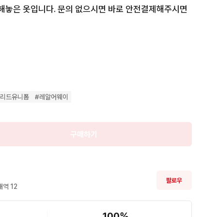
 해놓은 옷입니다. 문의 없으시면 바로 안전결제해주시면 
판매

완료
드리드유니폼
#
레알어웨이
구매하기
팔로우
내역 
12
100
%