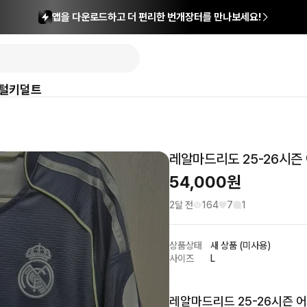
앱을 다운로드하고 더 편리한 번개장터를 만나보세요!
털
키덜트
레알마드리도 25-26시즌
54,000
원
2달 전
164
7
1
상품상태
새 상품 (미사용)
사이즈
L
레알마드리드 25-26시즌 