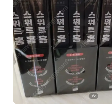
1
/
2