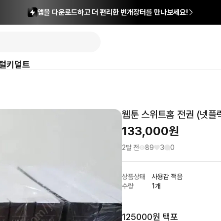
앱을 다운로드하고 더 편리한 번개장터를 만나보세요!
털
키덜트
웹툰 스위트홈 전권 (넷플
133,000
원
2달 전
89
3
0
상품상태
사용감 적음
수량
1개
125000원 택포
