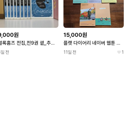
9,000원
15,000원
셜록홈즈 전집,전9권 셑,,추리소설
플랫 다이어리 네이버 웹툰 단행본
5일 전
11일 전
1