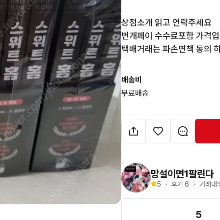
상점소개 읽고 연락주세요

번개페이 수수료포함 가격입니
택배거래는 파손면책 동의 하
배송비
무료배송
망설이면1팔린다
5
・
후기 
6
・
거래내역
5