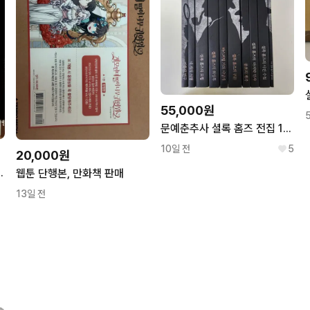
55,000원
문예춘추사 셜록 홈즈 전집 1~9 전권 + 부록 세트 일괄 새상품 소설책
10일 전
5
20,000원
~5권 전권 특별판 한정판
웹툰 단행본, 만화책 판매
13일 전