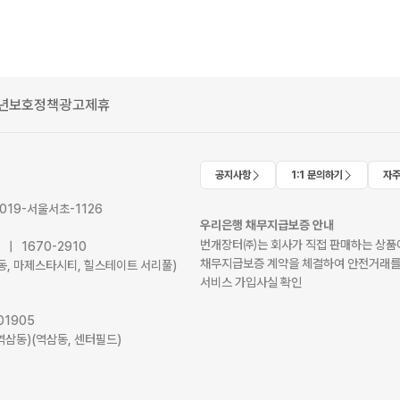
년보호정책
광고제휴
공지사항
1:1 문의하기
자주
2019-서울서초-1126
우리은행 채무지급보증 안내
번개장터㈜는 회사가 직접 판매하는 상품에
41 | 1670-2910
채무지급보증 계약을 체결하여 안전거래를
서초동, 마제스타시티, 힐스테이트 서리풀)
서비스 가입사실 확인
01905
역삼동)(역삼동, 센터필드)