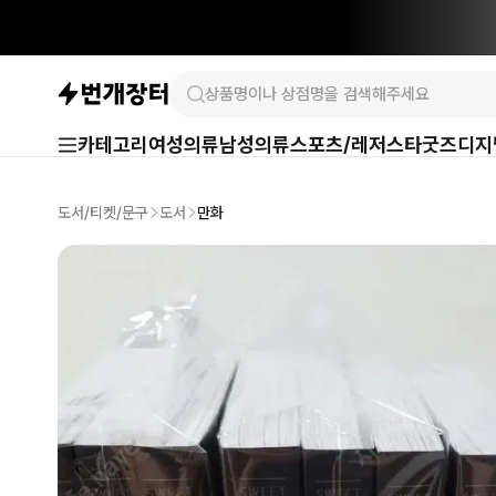
카테고리
여성의류
남성의류
스포츠/레저
스타굿즈
디지
도서/티켓/문구
도서
만화