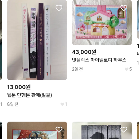
43,000원
넷플릭스 마이멜로디 하우스
2일 전
5
13,000원
)
웹툰 단행본 판매(일괄)
1
8일 전
1