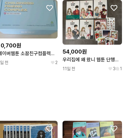
10,700원
54,000원
네이버웹툰 소꿉친구컴플렉스 향수박스
우리집에 왜 왔니 웹툰 단행본 만화책 1~5권 완결 초판 굿즈 싸인본
1일 전
2
11일 전
3
1