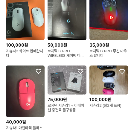
100,000원
50,000원
35,000원
지슈라2 화이트 판매합니
로지텍 G PRO
로지텍 G PRO 무선 마우
다
WIRELESS 게이밍 마우
스 팝니다
스 풀박스
75,000원
100,000원
로지텍 지슈라1 + 이메이
지슈라2 (쉘2개 포함)
션 충전독 풀구성품
40,000원
지슈라1 마젠타색 풀박스