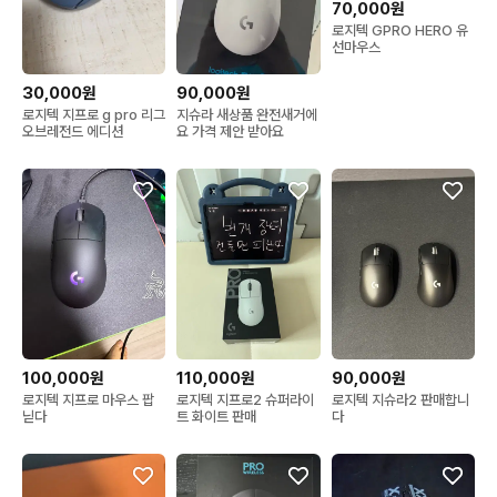
70,000원
로지텍 GPRO HERO 유
선마우스
30,000원
90,000원
로지텍 지프로 g pro 리그
지슈라 새상품 완전새거에
오브레전드 에디션
요 가격 제안 받아요
100,000원
110,000원
90,000원
로지텍 지프로 마우스 팝
로지텍 지프로2 슈퍼라이
로지텍 지슈라2 판매합니
닏다
트 화이트 판매
다