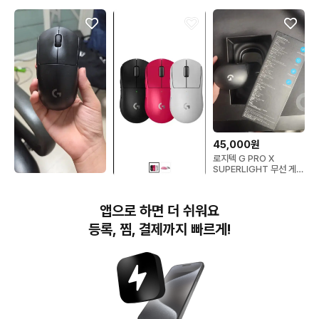
45,000원
로지텍 G PRO X
SUPERLIGHT 무선 게이
밍 마우스 블랙
80,000원
95,000원
로지텍 G 프로 판/교
로지텍 지슈라2 핑크색 게
앱으로 하면 더 쉬워요
이밍 마우스 팔아요!
등록, 찜, 결제까지 빠르게!
번개장터(주) 사업자정보, 이용약관 및 기타 법적고지
번개장터㈜는 통신판매중개자이며, 통신판매의 당사자가 아닙니다. 전자상거래 등에서의
소비자보호에 관한 법률 등 관련 법령 및 번개장터㈜의 약관에 따라 상품, 상품정보, 거래에 관한 책임은