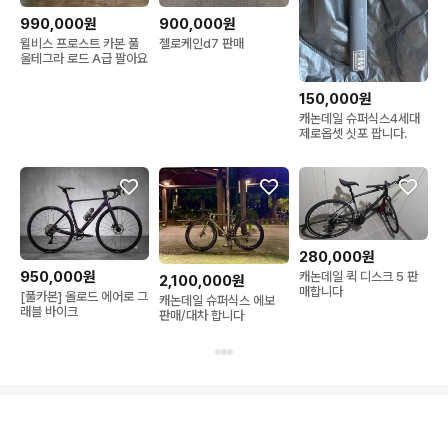
990,000원
900,000원
윌비스 프로스트 카본 풀
첼로케인d7 판매
울테그라 로드 A급 팔아요
150,000원
캐논데일 슈퍼식스4세대
제로옵셋 싯포 팝니다.
280,000원
950,000원
캐논데일 퀵 디스크 5 판
2,100,000원
매합니다
[풀카본] 올로드 에어로 그
캐논데일 슈퍼식스 에보
래블 바이크
판매/대차 합니다