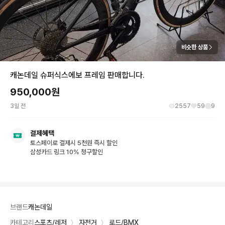
비슷한 상품
캐논데일 슈퍼식스에보 프레임 판매합니다.
950,000
원
3일 전
2557
59
9
결제혜택
토스페이로 결제시 5천원 즉시 할인
삼성카드 링크 10% 청구할인
브랜드
캐논데일
카테고리
스포츠/레저
〉
자전거
〉
로드/BMX