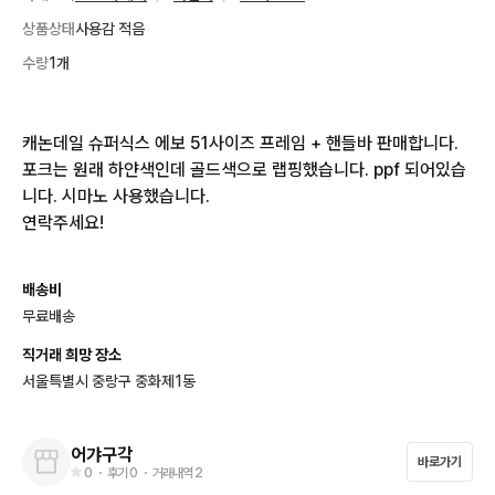
상품상태
사용감 적음
수량
1개
캐논데일 슈퍼식스 에보 51사이즈 프레임 + 핸들바 판매합니다. 
포크는 원래 하얀색인데 골드색으로 랩핑했습니다. ppf 되어있습
니다. 시마노 사용했습니다.

연락주세요!
배송비
무료배송
직거래 희망 장소
서울특별시 중랑구 중화제1동
어갸구각
바로가기
0
・ 후기
0
・ 거래내역
2