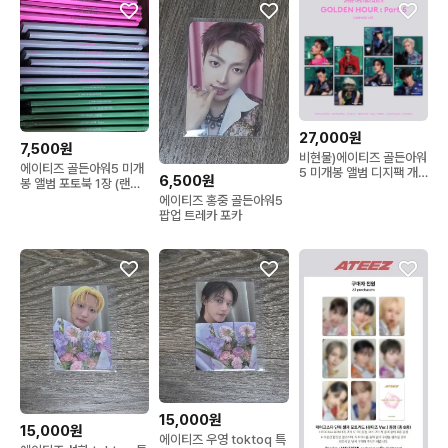
27,000원
7,500원
비현물)에이티즈 골든아워
에이티즈 골든아워5 미개
5 미개봉 앨범 디지팩 개
6,500원
봉 앨범 포토북 1장 (랜덤
인 8종 1set
발송)
에이티즈 홍중 골든아워5
팝업 트레카 포카
15,000원
15,000원
에이티즈 우영 toktoq 특