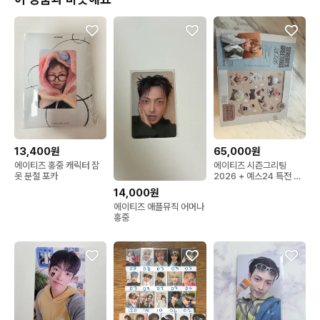
13,400원
65,000원
에이티즈 홍중 캐릭터 잠
에이티즈 시즌그리팅
옷 분철 포카
2026 + 예스24 특전 홍
중 포카 미개봉 새제품
14,000원
에이티즈 애플뮤직 어머나
홍중