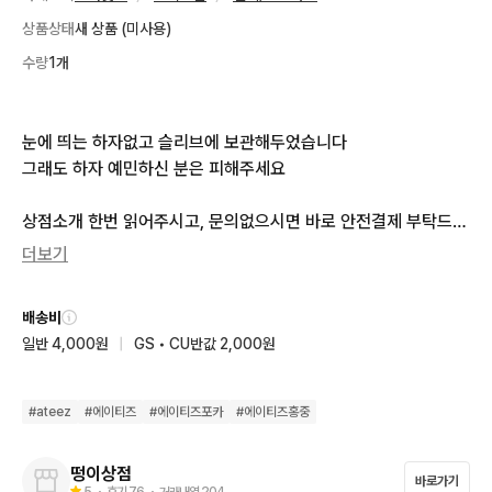
상품상태
새 상품 (미사용)
수량
1개
눈에 띄는 하자없고 슬리브에 보관해두었습니다

그래도 하자 예민하신 분은 피해주세요

상점소개 한번 읽어주시고, 문의없으시면 바로 안전결제 부탁드립
니다!

더보기
중고거래 특성상 환불불가합니다
배송비
일반 4,000원
|
GS • CU반값 2,000원
#
ateez
#
에이티즈
#
에이티즈포카
#
에이티즈홍중
떵이상점
바로가기
5
・ 후기
76
・ 거래내역
204