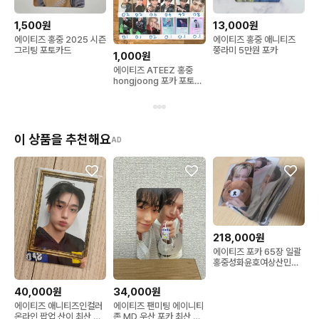
1,500원
13,000원
에이티즈 홍중 2025 시즌
에이티즈 홍중 애니티즈
그리팅 포토카드
쭝라미 5만원 포카
1,000원
에이티즈 ATEEZ 홍중
hongjoong 포카 포토카
드 photocard
이 상품을 추천해요
AD
218,000원
에이티즈 포카 65장 일괄
홍중성화윤호여상산민기
우영종호
40,000원
34,000원
에이티즈 애니티즈인컬러
에이티즈 팬미팅 에이니티
온라인 팝업 산이 최산 특
존 MD 우산 포카 최산 정