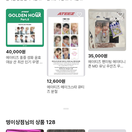
전 포카
우영 유닛 포카
40,000원
35,000원
에이티즈 홍중 성화 윤호
에이티즈 팬미팅 에이티니
여상 산 최산 민기 우영 종
존 MD 유닛 우산즈 우영
호 관찰일지 포카
산 , 오마모리 캡막즈 홍중
종호
12,600원
에이티즈 메이크스타 큐티
즈 분철
떵이상점님의 상품 128