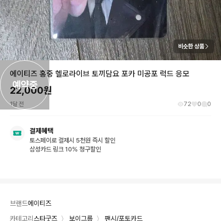
비슷한 상품
에이티즈 홍중 헬로라이브 토끼담요 포카 미공포 럭드 응모
예약중
22,000
원
1달 전
72
0
0
결제혜택
토스페이로 결제시 5천원 즉시 할인
삼성카드 링크 10% 청구할인
브랜드
에이티즈
카테고리
스타굿즈
〉
보이그룹
〉
팬시/포토카드