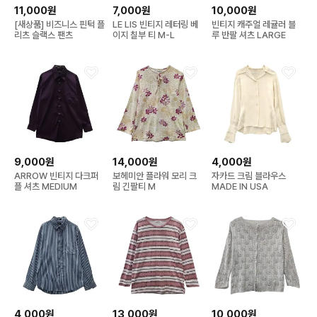
11,000원
7,000원
10,000원
[새상품] 비즈니스 핀턱 플
LE LIS 빈티지 레터링 베
빈티지 캐주얼 레귤러 블
리츠 슬랙스 팬츠
이지 칠부 티 M-L
루 반팔 셔츠 LARGE
9,000원
14,000원
4,000원
ARROW 빈티지 다크퍼
보헤미안 플라워 모리 크
자카드 크림 블라우스
플 셔츠 MEDIUM
림 긴팔티 M
MADE IN USA
4,000원
13,000원
10,000원