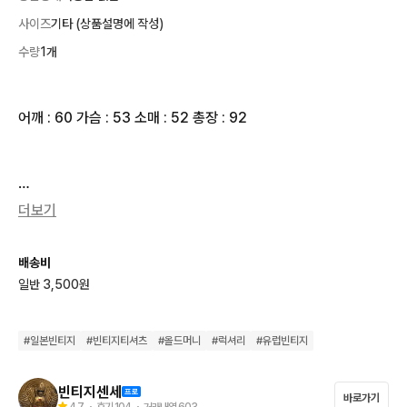
사이즈
기타 (상품설명에 작성)
수량
1개
어깨 : 60 가슴 : 53 소매 : 52 총장 : 92

빈티지 특성상 미세한 오염이 있을 수 있으며,

더보기
교환 및 환불이 불가하니 구매전 참고 부탁드립니다.

모든상품은 재고가 하나씩이므로 입금순으로 판매되는점 양해부
배송비
탁드립니다.

일반 3,500원
배송비 선결제시 +4000~

도서산간지역및 제주도의 경우 + 5000~

#
일본빈티지
#
빈티지티셔츠
#
올드머니
#
럭셔리
#
유럽빈티지
반값택배 불가합니다.
빈티지센세
바로가기
4.7
・ 후기
104
・ 거래내역
603