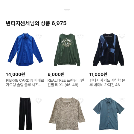
빈티지센세님의 상품 6,975
14,000원
9,000원
11,000원
PIERRE CARDIN 피에르
REALTREE 프린팅 그린
빈티지 자카드 기하학 블
가르뎅 슬림 블루 셔츠
긴팔 티 XL (46-48)
루 네이비 가디건 46
SLIM FIT