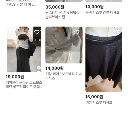
AMERICAN HOLIC
ITALY 긴팔 티 여 L
10,000원
35,000원
J6570
블랙 시스루 긴팔 티셔츠
MICHEL KLEIN 메탈릭
슬리브리스 탑
14,000원
여성 레이스보트넥티 이너
19,000원
티셔츠
에이블리 플라워 코스모스
패턴 루즈핏 화이트 텐셀
유넥 시스루 롱슬리브
15,000원
여성 시스루 티셔츠