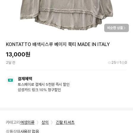
비슷한 상품
KONTATTO 배색시스루 베이지 쭉티 MADE IN ITALY
13,000
원
2달 전
25
1
0
결제혜택
토스페이로 결제시 5천원 즉시 할인
삼성카드 링크 10% 청구할인
카테고리
여성의류
〉
상의
〉
긴팔 티셔츠
상품상태
사용감 없음