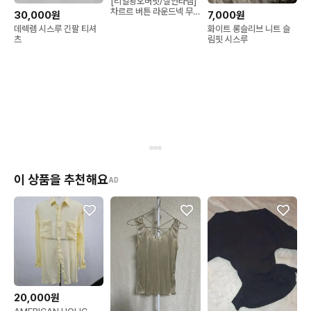
[리얼왕오버핏/살안타템]
차르르 버튼 라운드넥 무
30,000원
7,000원
지 시스루 살탐방지 여름
데렉렘 시스루 긴팔 티셔
화이트 롱슬리브 니트 슬
긴팔티셔
츠
림핏 시스루
이 상품을 추천해요
AD
20,000원