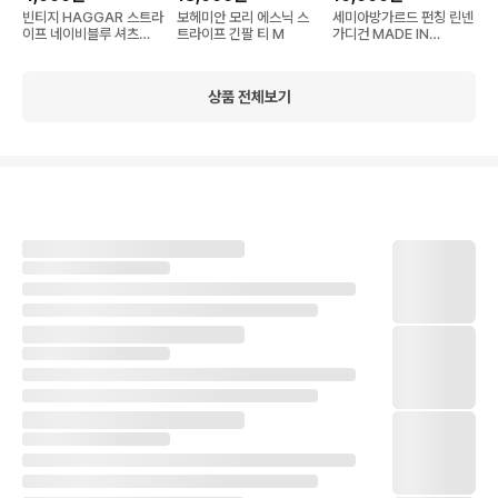
빈티지 HAGGAR 스트라
보헤미안 모리 에스닉 스
세미아방가르드 펀칭 린넨
이프 네이비블루 셔츠
트라이프 긴팔 티 M
가디건 MADE IN
L/G
JAPAN
상품 전체보기