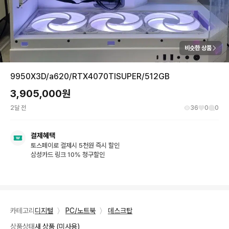
비슷한 상품
9950X3D/a620/RTX4070TISUPER/512GB
3,905,000
원
2달 전
36
0
0
결제혜택
토스페이로 결제시 5천원 즉시 할인
삼성카드 링크 10% 청구할인
카테고리
디지털
〉
PC/노트북
〉
데스크탑
상품상태
새 상품 (미사용)