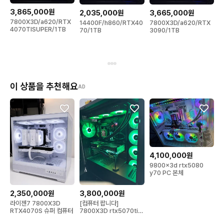
3,865,000원
2,035,000원
3,665,000원
7800X3D/a620/RTX
14400F/h860/RTX40
7800X3D/a620/RTX
4070TISUPER/1TB
70/1TB
3090/1TB
이 상품을 추천해요
AD
4,100,000원
9800x3d rtx5080
y70 PC 본체
2,350,000원
3,800,000원
라이젠7 7800X3D
[컴퓨터 팝니다]
RTX4070S 슈퍼 컴퓨터
7800X3D rtx5070ti
ram 32gb