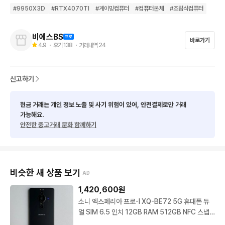
메모리  ···  DDR5 V28 - 16GB ㅡ RAM 추가 가능  ✅신품 (변경 
#
9950X3D
#
RTX4070TI
#
게이밍컴퓨터
#
컴퓨터본체
#
조립식컴퓨터
가능)

SSD  ···  M.2 GEN 4 512GB  ->  용량 변경 가능  ✅신품 (변경
비에스BS
바로가기
4.9
・ 후기
138
・ 거래내역
24
 가능) 

그래픽카드  ···  RTX4070TISUPER ✅리퍼 (변경 가능)

신고하기
파워  ···  80 + 브론즈 800W 이상 ~  ->  교체 가능  ✅신품

현금 거래는 개인 정보 노출 및 사기 위험이 있어, 안전결제로만 거래
가능해요.
케이스  ···  DS900 어항케이스  ✅신품 (변경 가능)

안전한 중고거래 문화 함께하기
변경 요청 부품 전국 최저가로도 변경 가능합니다.

비슷한 새 상품 보기
AD
✔️SSF/11 팬 쿨링 조립은 전문가가, 테스트는 3중 검수

1,420,600
원
✔️연락처 나눠서 적어 주기만 하면 바로 전화 옴 미쳤다리

소니 엑스페리아 프로-I XQ-BE72 5G 휴대폰 듀
✔️최신 부품만 사용 + 실시간 재고 반영 

얼 SIM 6.5 인치 12GB RAM 512GB NFC 스냅
✔️무상 A/S 지원 + 빠른 상담은 덤 

드래곤 888 01 Frosted Black