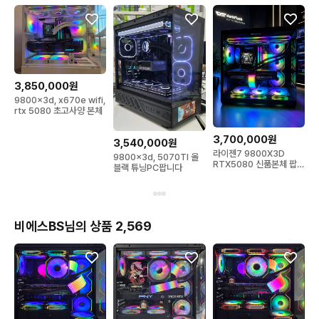
3,850,000원
9800x3d, x670e wifi,
rtx 5080 초고사양 본체
3,700,000원
3,540,000원
라이젠7 9800X3D
9800x3d, 5070TI 올
RTX5080 신품본체 팝니
블랙 튜닝PC팝니다
다
비에스BS님의 상품 2,569