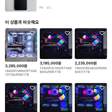
💡 지금 들어오면 인기 모델 즉시 배송 가능

쿠팡 ・
광고
🎁 후기로 증명된 퀄리티, 이제는 직접 경험해보세요.

📦 진짜 잘 만든 조립컴퓨터, 지금 여기서 후기 100개 넘은 이유,
이 상품과 비슷해요
 써보면 알게 됩니다.

■ 배송 서비스

◎ 방문 수령  ···  송파 매장 방문 시 바로 수령 가능 (가든파이브)

◎ 택배 발송  ···  대한통운, 우체국 택배비 무료 당일 발송!

◎ 서울 · 경기 · 인천 근교 당일 퀵 배송 가능!
3,185,000원
2,235,000원
3,285,000원
13400F/b760/RTX40
7800X3D/a620/RX90
14400F/h860/RTX40
80SUPER/1TB
60XT/1TB
70TISUPER/1TB