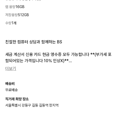
램 용량
16GB
저장용량
512GB
수량
1개
친절한 컴퓨터 상담과 함께하는 BS

세금 계산서 신용 카드 현금 영수증 모두 가능합니다 **(부가세 포
함되어있는 가격입니다 10% 인상X)**

더보기
CPU  ···  AMD 라이젠6세대 9950X3D  ✅벌크

배송비
무료배송
쿨러  ···  앱코 P360 포세이돈 ARGB  ->  교체 가능  ✅신품

직거래 희망 장소
메인보드  ···  a620  ->  교체 가능  ✅신품

서울특별시 강동구 길동 길동역 장지역