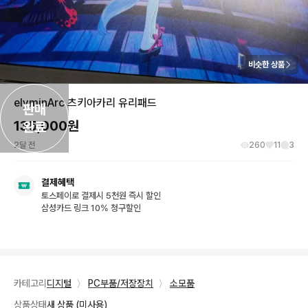
비슷한 상품
elyminArc 츠키아카리 유리패드
판매

135,000
원
완료
2달 전
260
11
3
결제혜택
토스페이로 결제시 5천원 즉시 할인
삼성카드 링크 10% 청구할인
카테고리
디지털
〉
PC부품/저장장치
〉
소모품
상품상태
새 상품 (미사용)