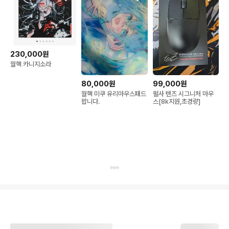
230,000원
월핵 카니지소라
80,000원
99,000원
월핵 미쿠 유리마우스패드
펄사 텐즈 시그니처 마우
팝니다.
스[8k지원,초경량]