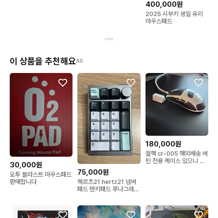
400,000원
2025 시부키 생일 유리
마우스패드
이 상품을 추천해요
AD
180,000원
월핵 cr-005 해외배송 버
틴 전용 케이스 있으니 안
30,000원
심
75,000원
오투 블라스트 마우스패드
헤르츠21 hertz21 넘버
판매합니다
패드 텐키패드 루나그레이
색상 저소음젤리바나나축