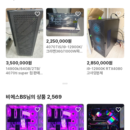
터 본체
SUPER / 라이젠9
7900)
2,250,000원
4070TiS/i9-12900K/
크라켄360/1000W파워
(새제품)
3,500,000원
2,850,000원
14900k/64GB/2TB/
i9-12900K RTX4080
4070ti super 컴 판매합
고사양본체
니다
비에스BS님의 상품 2,569