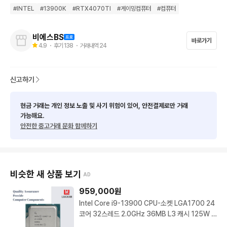
메모리  ···  DDR5 - 16GB ㅡ RAM 추가 가능  ✅신품 (변경 가
#
INTEL
#
13900K
#
RTX4070TI
#
게이밍컴퓨터
#
컴퓨터
능)

SSD  ···  M.2 GEN 4 512GB  ->  용량 변경 가능  ✅신품 (변경
비에스BS
바로가기
4.9
・ 후기
138
・ 거래내역
24
 가능) 

그래픽카드  ···  RTX4070TISUPER ✅리퍼 (변경 가능)

신고하기
파워  ···  80 + 브론즈 800W 이상 ~  ->  교체 가능  ✅신품

현금 거래는 개인 정보 노출 및 사기 위험이 있어, 안전결제로만 거래
가능해요.
케이스  ···  DS900 어항케이스  ✅신품 (변경 가능)

안전한 중고거래 문화 함께하기
변경 요청 부품 전국 최저가로도 변경 가능합니다.

비슷한 새 상품 보기
AD
✔️SSF/11 팬 쿨링 조립은 전문가가, 테스트는 3중 검수

959,000
원
✔️연락처 나눠서 적어 주기만 하면 바로 전화 옴 미쳤다리

Intel Core i9-13900 CPU-소켓 LGA1700 24
✔️최신 부품만 사용 + 실시간 재고 반영 

코어 32스레드 2.0GHz 36MB L3 캐시 125W in
✔️무상 A/S 지원 + 빠른 상담은 덤 

tel i9-13900