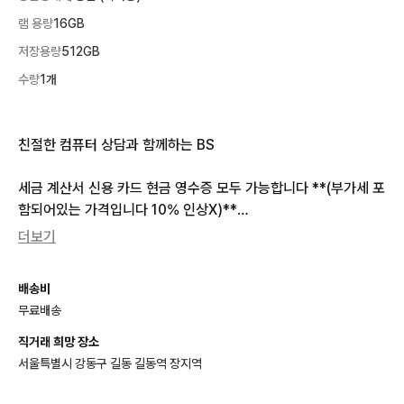
램 용량
16GB
저장용량
512GB
수량
1개
친절한 컴퓨터 상담과 함께하는 BS

세금 계산서 신용 카드 현금 영수증 모두 가능합니다 **(부가세 포
함되어있는 가격입니다 10% 인상X)**

더보기
CPU  ···  인텔 13세대 13900K  ✅벌크

배송비
무료배송
쿨러  ···  앱코 P360 포세이돈 ARGB  ->  교체 가능  ✅신품

직거래 희망 장소
메인보드  ···  h810  ->  교체 가능  ✅신품

서울특별시 강동구 길동 길동역 장지역