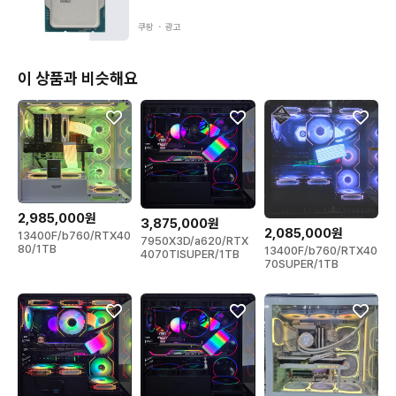
💡 지금 들어오면 인기 모델 즉시 배송 가능

쿠팡 ・
광고
🎁 후기로 증명된 퀄리티, 이제는 직접 경험해보세요.

📦 진짜 잘 만든 조립컴퓨터, 지금 여기서 후기 100개 넘은 이유,
이 상품과 비슷해요
 써보면 알게 됩니다.

■ 배송 서비스

◎ 방문 수령  ···  송파 매장 방문 시 바로 수령 가능 (가든파이브)

◎ 택배 발송  ···  대한통운, 우체국 택배비 무료 당일 발송!

◎ 서울 · 경기 · 인천 근교 당일 퀵 배송 가능!
2,985,000원
3,875,000원
2,085,000원
13400F/b760/RTX40
7950X3D/a620/RTX
80/1TB
13400F/b760/RTX40
4070TISUPER/1TB
70SUPER/1TB