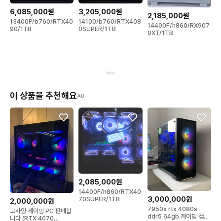
6,085,000원
3,205,000원
2,185,000원
13400F/b760/RTX40
14100/b760/RTX408
14400F/h860/RX907
90/1TB
0SUPER/1TB
0XT/1TB
이 상품을 추천해요
AD
2,085,000원
14400F/h860/RTX40
3,000,000원
70SUPER/1TB
2,000,000원
7950x rtx 4080s
고사양 게이밍 PC 판매합
ddr5 64gb 게이밍 컴퓨
니다 (RTX 4070