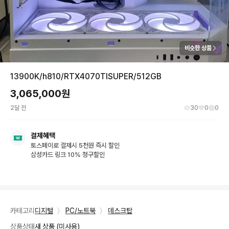
비슷한 상품
13900K/h810/RTX4070TISUPER/512GB
3,065,000
원
2달 전
30
0
0
결제혜택
토스페이로 결제시 5천원 즉시 할인
삼성카드 링크 10% 청구할인
카테고리
디지털
〉
PC/노트북
〉
데스크탑
상품상태
새 상품 (미사용)