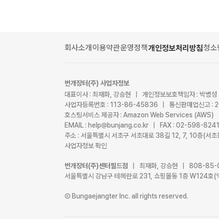
회사소개
이용약관
운영정책
청소
개인정보처리방침
번개장터(주) 사업자정보
대표이사 : 최재화, 강승현 | 개인정보보호책임자 : 박병성
사업자등록번호 : 113-86-45836 | 통신판매업신고 : 
호스팅서비스 제공자 : Amazon Web Services (AWS)
EMAIL : help@bunjang.co.kr | FAX : 02-598-82
주소 : 서울특별시 서초구 서초대로 38길 12, 7, 10층(
사업자정보 확인
번개장터(주)센터필드점
| 최재화, 강승현 | 808-85-
서울특별시 강남구 테헤란로 231, 쇼핑몰동 1층 W124호(
Ⓒ Bungaejangter Inc. all rights reserved.