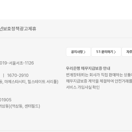
년보호정책
광고제휴
공지사항
1:1 문의하기
자주
2019-서울서초-1126
우리은행 채무지급보증 안내
번개장터㈜는 회사가 직접 판매하는 상품에
41 | 1670-2910
채무지급보증 계약을 체결하여 안전거래를
서초동, 마제스타시티, 힐스테이트 서리풀)
서비스 가입사실 확인
01905
역삼동)(역삼동, 센터필드)