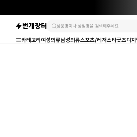
카테고리
여성의류
남성의류
스포츠/레저
스타굿즈
디지