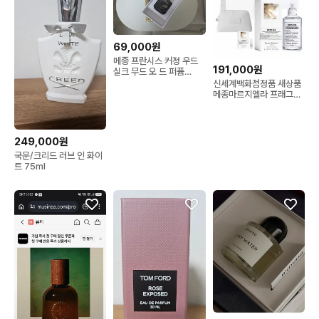
69,000원
메종 프란시스 커정 우드
191,000원
실크 무드 오 드 퍼퓸
70ml
신세계백화점정품 새상품
메종마르지엘라 프래그런
스 레이지 선데이 모닝
EDT 100ml(공식수입정
품)
249,000원
국문/크리드 러브 인 화이
트 75ml