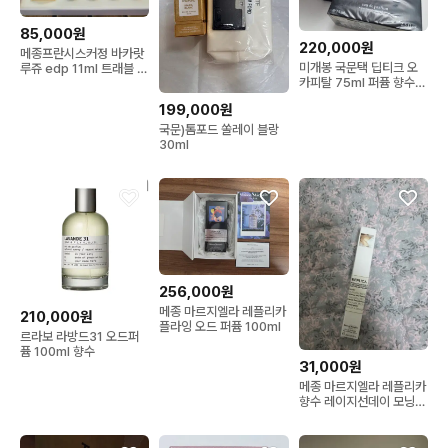
85,000원
220,000원
메종프란시스커정 바카랏
미개봉 국문택 딥티크 오
루쥬 edp 11ml 트래블 국
카피탈 75ml 퍼퓸 향수
문택 새상품
선물포장
199,000원
국문)톰포드 쏠레이 블랑
30ml
256,000원
메종 마르지엘라 레플리카
210,000원
플라잉 오드 퍼퓸 100ml
르라보 라방드31 오드퍼
퓸 100ml 향수
31,000원
메종 마르지엘라 레플리카
향수 레이지선데이 모닝
10ml 미개봉 국문택