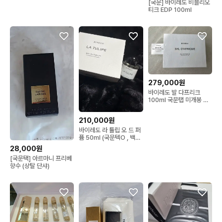
[국문] 바이레도 비블리오
티크 EDP 100ml
279,000원
바이레도 발 다프리크
100ml 국문탭 미개봉 새
상품(8ml증정)
210,000원
바이레도 라 튤립 오 드 퍼
퓸 50ml (국문텍O , 백화
점 정품)
28,000원
[국문택] 아르마니 프리베
향수 (상탈 단샤)