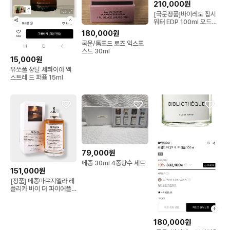
210,000원
[국문정품]바이레도 집시
워터 EDP 100ml 오드퍼
퓸 GYPSY WATER
180,000원
국문/톰포드 로즈 익스포
스드 30ml
15,000원
유쏘풀 상탈 세콰이아 엑
스트레 드 퍼퓸 15ml
79,000원
메종 30ml 4종향수 세트
151,000원
[정품] 메종마르지엘라 레
플리카 바이 더 파이어플
레이스 100ml 남여공용
향수
180,000원