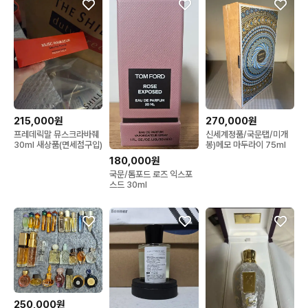
215,000원
270,000원
프레데릭말 뮤스크라바줴
신세계정품/국문탭/미개
30ml 새상품(면세점구입)
봉)메모 마두라이 75ml
180,000원
국문/톰포드 로즈 익스포
스드 30ml
250,000원