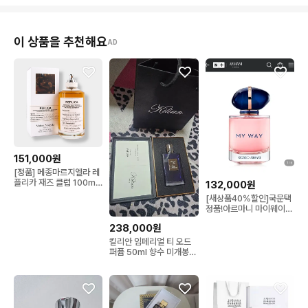
이 상품을 추천해요
AD
151,000원
[정품] 메종마르지엘라 레
플리카 재즈 클럽 100ml
132,000원
남여공용 향수
[새상품40%할인]국문택
정품!아르마니 마이웨이
넥타르 오드퍼품 향수
238,000원
50ml
킬리안 임페리얼 티 오드
퍼퓸 50ml 향수 미개봉
새상품 쇼핑백