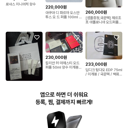
로샤스 미니어처 향수
220,000원
260,000원
아쿠아 디 파르마 오스만
투스 오 드 퍼퓸 100ml 팝
[샘플증정,국문텍] 제르조
니다.
프 아폴로니아 오드퍼퓸
50ml
230,000원
킬리안 허 마제스티 오드
233,000원
퍼퓸 50ml 향수 미개봉
딥디크 탐다오 EDP 75ml
새상품 쇼핑백
/ 미개봉 / 국문텍 / 백화점
상품
170,000원
(새상품)메종 마르지엘라
앱으로 하면 더 쉬워요
레플리카 재즈 클럽 오드
뜨왈렛 100ml + 샘플 2
등록, 찜, 결제까지 빠르게!
개