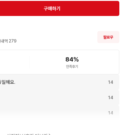
구매하기
 제품

 가능

팔로우
내역 
279
84
%
 라이딩용으로 좋습니다

만족후기
동일해요.
14
14
14
11