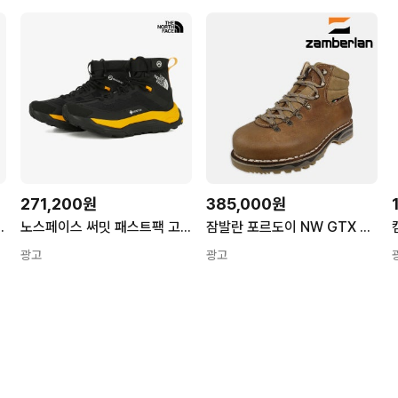
271,200원
385,000원
어텍스 NS95S01A
노스페이스 써밋 패스트팩 고어텍스 NS91R52A
잠발란 포르도이 NW GTX 등산화 너트 천연가죽 고어텍스 클래식 하이킹화
광고
광고