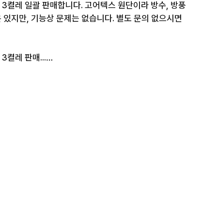
3켤레 일괄 판매합니다. 고어텍스 원단이라 방수, 방풍 
있지만, 기능상 문제는 없습니다. 별도 문의 없으시면 
켤레 판매...

즈 3켤레 판매

정리합니다.

이탈리아) 2켤레
