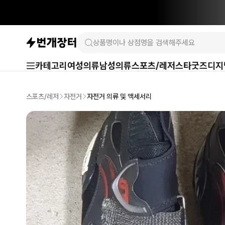
카테고리
여성의류
남성의류
스포츠/레저
스타굿즈
디지
스포츠/레저
자전거
자전거 의류 및 액세서리