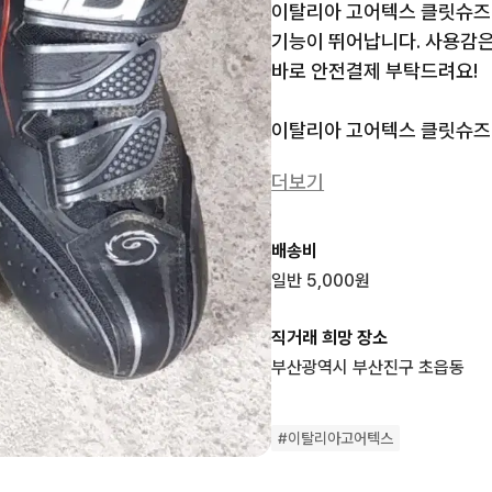
이탈리아 고어텍스 클릿슈즈 
기능이 뛰어납니다. 사용감은 
바로 안전결제 부탁드려요!

이탈리아 고어텍스 클릿슈즈 3
1번

더보기
2번

배송비
3번

일반 5,000원
☆

🔥 이탈리아 고어텍스 클릿슈
직거래 희망 장소
🔥 250mm

부산광역시 부산진구 초읍동
자전거용 프리미엄 클릿슈즈 
✔ 브랜드

#
이탈리아고어텍스
SIDI (이탈리아) 

Northwave 노스웨이브 (