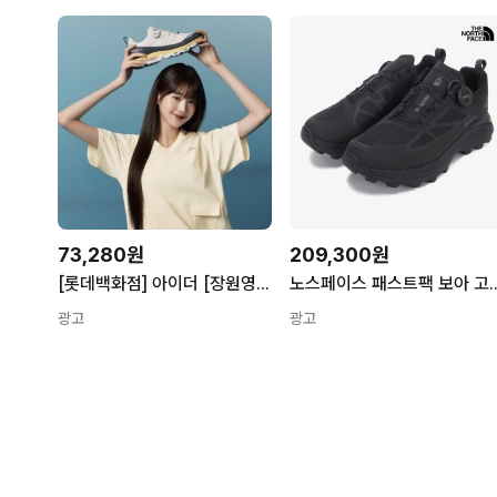
73,280원
209,300원
[롯데백화점] 아이더 [장원영착용] 퀀텀 에어로 쿠쉬 남녀공용 고어텍스 방수 트레킹화 DUS24G25 LE1220858740
노스페이스 패스트팩 보아 고
광고
광고