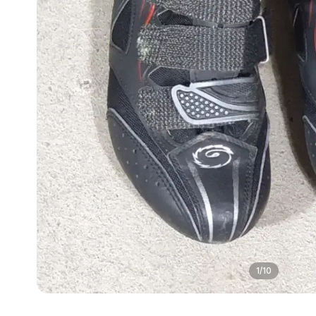
1
/
10