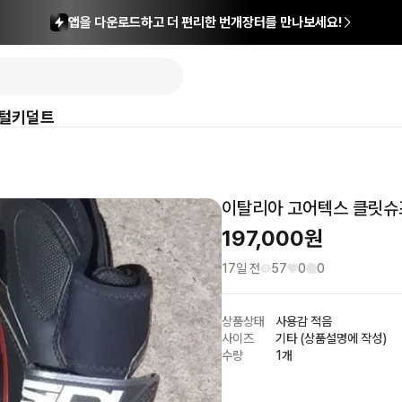
앱을 다운로드하고 더 편리한 번개장터를 만나보세요!
털
키덜트
이탈리아 고어텍스 클릿슈
197,000
원
17일 전
57
0
0
상품상태
사용감 적음
사이즈
기타 (상품설명에 작성)
수량
1개