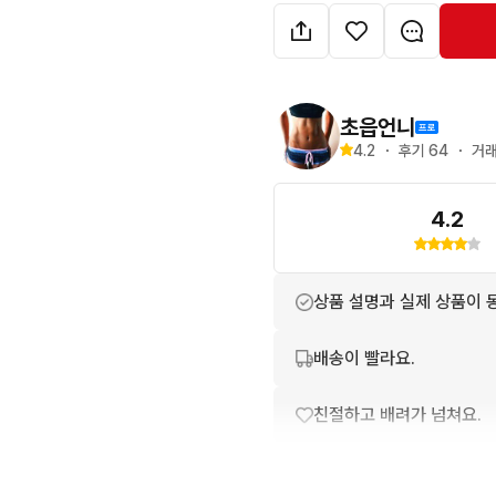
✔ 제품특징

전부 GORE-TEX (고어텍스)
방수 / 방풍 / 방한 기능

겨울용 MTB / 로드 겸용 사용
초읍언니
✔ 가격

4.2
・
후기 
64
・
거래
👉 3켤레 일괄  

부산 직거래 / 택배 가능

4.2
👉 고어텍스 제품이라 겨울
👉
상품 설명과 실제 상품이 
배송이 빨라요.
친절하고 배려가 넘쳐요.
포장이 깔끔해요.