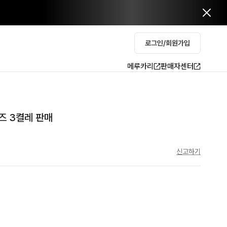
로그인/회원가입
메루카리
판매자센터
즈 3켤레 판매
신고하기