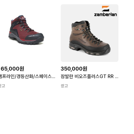
165,000원
350,000원
캠프라인/경등산화/스페이스 레드/고어텍스
잠발란 비오즈플러스GT RR 등산화 장기산행 하이킹 고어텍스 중등산화
광고
광고