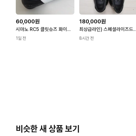
60,000원
180,000원
시마노 RC5 클릿슈즈 화이트 블랙
최상급라인) 스페셜라이즈드 에스웍스6 rd 클릿슈즈 42사이
1일 전
8시간 전
비슷한 새 상품 보기