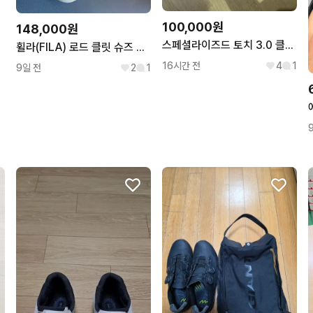
100,000원
148,000원
스페셜라이즈드 토치 3.0 클릿슈즈
휠라(FILA) 로드 클릿 슈즈 40(250) & 클릿세트
16시간 전
4
1
9일 전
2
1