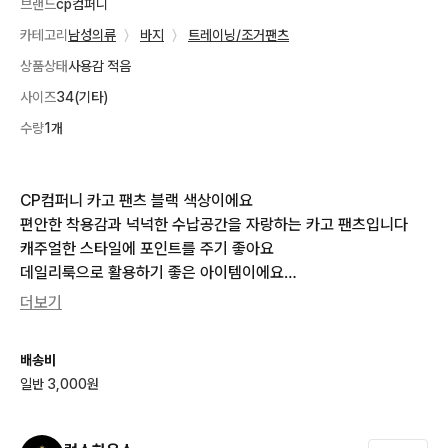
브랜드
cp컴퍼니
카테고리
남성의류
〉
바지
〉
트레이닝/조거팬츠
상품상태
사용감 적음
사이즈
34(기타)
수량
1개
CP컴퍼니 카고 팬츠 블랙 색상이에요

편안한 착용감과 넉넉한 수납공간을 자랑하는 카고 팬츠입니다

캐주얼한 스타일에 포인트를 주기 좋아요

데일리룩으로 활용하기 좋은 아이템이에요

더보기
바지반품..44(고무밴드)

기장..103

배송비
일반 3,000원
편하게 연락주셔요..2268

합당한 가격제안 환영합니다.
