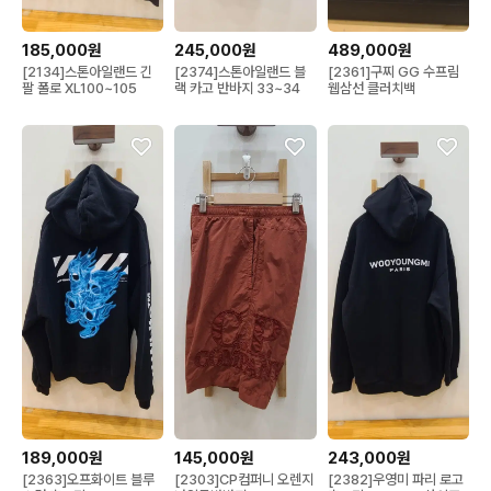
185,000원
245,000원
489,000원
[2134]스톤아일랜드 긴
[2374]스톤아일랜드 블
[2361]구찌 GG 수프림
팔 폴로 XL100~105
랙 카고 반바지 33~34
웹삼선 클러치백
189,000원
145,000원
243,000원
[2363]오프화이트 블루
[2303]CP컴퍼니 오렌지
[2382]우영미 파리 로고