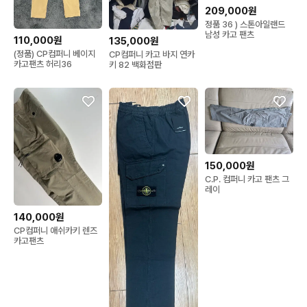
209,000원
정품 36 ) 스톤아일랜드
남성 카고 팬츠
110,000원
135,000원
(정품) CP컴퍼니 베이지
CP컴퍼니 카고 바지 연카
카고팬츠 허리36
키 82 백화점판
150,000원
C.P. 컴퍼니 카고 팬츠 그
레이
140,000원
CP컴퍼니 애쉬카키 렌즈
카고팬츠