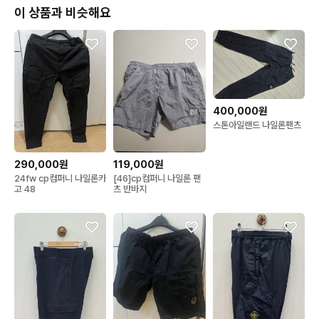
이 상품과 비슷해요
400,000원
스톤아일랜드 나일론팬츠
290,000원
119,000원
24fw cp컴퍼니 나일론카
[46]cp컴퍼니 나일론 팬
고 48
츠 반바지