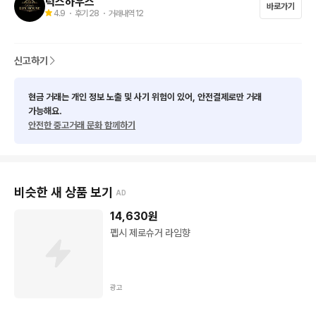
럭스하우스
바로가기
구제의류 특성상 정,가품 유무를 제외하곤

4.9
・ 후기
28
・ 거래내역
12
반품,환불 되지 않는점 유념하시기 바랍니다..
신고하기
현금 거래는 개인 정보 노출 및 사기 위험이 있어, 안전결제로만 거래
가능해요.
안전한 중고거래 문화 함께하기
비슷한 새 상품 보기
AD
14,630
원
펩시 제로슈거 라임향
광고