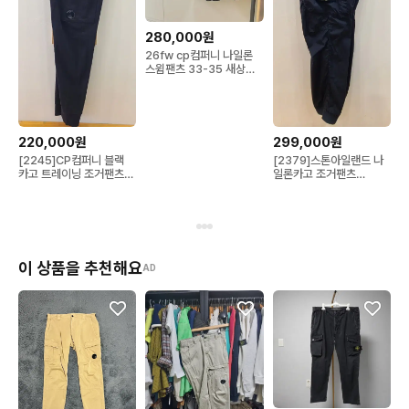
280,000원
26fw cp컴퍼니 나일론
스윔팬츠 33-35 새상품
급
220,000원
299,000원
[2245]CP컴퍼니 블랙
[2379]스톤아일랜드 나
카고 트레이닝 조거팬츠
일론카고 조거팬츠
L(36)
31~33
이 상품을 추천해요
AD