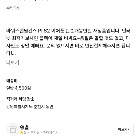
수량
1개
바워스앤윌킨스 PI S2 이어폰 단순개봉만한 새상품입니다. 인터
넷 최저가보시면 블랙이 제일 비싸요~음질은 말할 것도 없고, 디
자인도 정말 예뻐요. 문의 없으시면 바로 안전결제해주시면 됩니
다!

박스는 없어서 저렴히 드려요~~
더보기
배송비
일반 4,500원
직거래 희망 장소
강원특별자치도 춘천시 동면
쏭별
바로가기
5
・ 후기
5
・ 거래내역
7