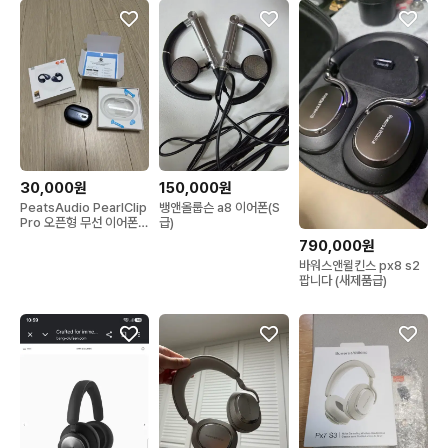
30,000원
150,000원
PeatsAudio PearlClip
뱅앤올룹슨 a8 이어폰(S
Pro 오픈형 무선 이어폰
급)
판매
790,000원
바워스앤윌킨스 px8 s2
팝니다 (새제품급)