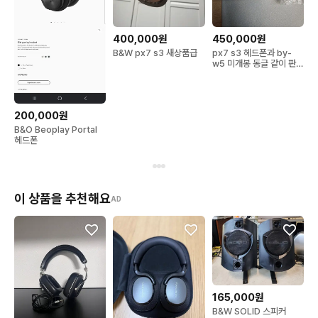
400,000원
450,000원
B&W px7 s3 새상품급
px7 s3 헤드폰과 by-
w5 미개봉 동글 같이 판매
합니다
200,000원
B&O Beoplay Portal
헤드폰
이 상품을 추천해요
AD
165,000원
B&W SOLID 스피커