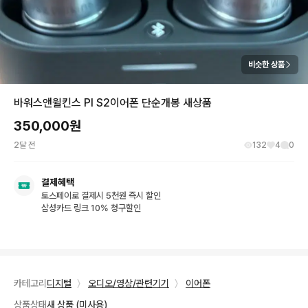
비슷한 상품
바워스앤윌킨스 PI S2이어폰 단순개봉 새상품
350,000
원
2달 전
132
4
0
결제혜택
토스페이로 결제시 5천원 즉시 할인
삼성카드 링크 10% 청구할인
카테고리
디지털
〉
오디오/영상/관련기기
〉
이어폰
상품상태
새 상품 (미사용)