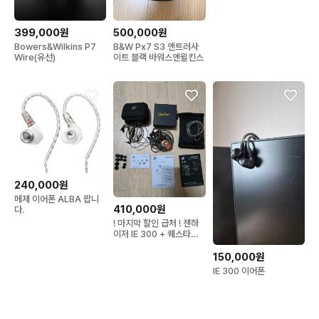
399,000원
500,000원
Bowers&Wilkins P7
B&W Px7 S3 앤트러사
Wire(유선)
이트 블랙 바워스앤윌킨스
240,000원
메제 이어폰 ALBA 팝니
410,000원
다.
! 마지막 할인 급처 ! 젠하
이저 IE 300 + 퀘스타일
M15I DAC 등등 일괄
150,000원
IE 300 이어폰