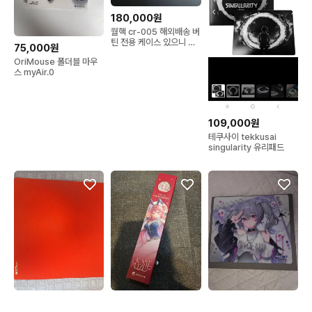
180,000원
월핵 cr-005 해외배송 버
틴 전용 케이스 있으니 안
75,000원
심
OriMouse 폴더블 마우
스 myAir.0
109,000원
테쿠사이 tekkusai
singularity 유리패드
60,000원
60,000원
110,000원