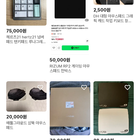
2,500원
DH 대형 마우스패드 그래
픽 캐드 작업 키보드 장패
드 60x30cm
75,000원
헤르츠21 hertz21 넘버
패드 텐키패드 루나그레이
색상 저소음젤리바나나축
50,000원
RIZUM RP2 게이밍 마우
스패드 한박스
20,000원
배툴그라운드 삼뚝 마우스
패드