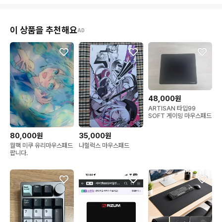
이 상품을 추천해요
AD
48,000원
ARTISAN 타입99
SOFT 게이밍 마우스패드
80,000원
35,000원
월핵 미쿠 유리마우스패드
나힐럭스 마우스패드
팝니다.