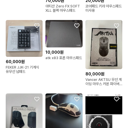
70,000원
20,000원
아티산 Zero FX SOFT
코어패드 키라 마우스패드
XLL 블랙 마우스패드
미사용
10,000원
atk x83 포론 마우스패드
60,000원
FEKER JJK-21 기계식
유무선 넘패드
80,000원
Vancer AKTSU 무선 게
이밍 마우스 카본 파이버
컴포지트