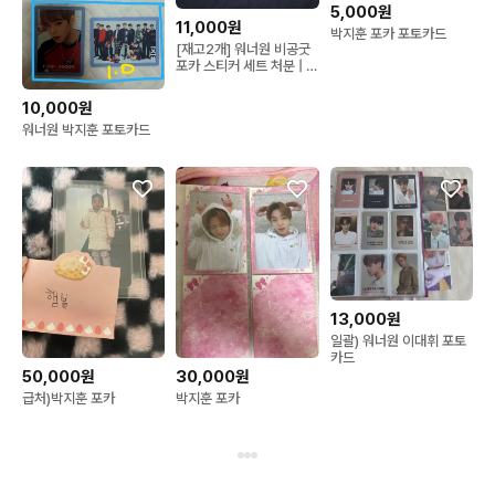
5,000원
11,000원
박지훈 포카 포토카드
[재고2개] 워너원 비공굿
포카 스티커 세트 처분 | 박
지훈 황민현 옹성우 등
10,000원
워너원 박지훈 포토카드
13,000원
일괄) 워너원 이대휘 포토
카드
50,000원
30,000원
급처)박지훈 포카
박지훈 포카