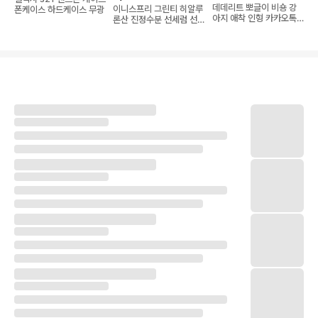
데데리트 뽀글이 비숑 강
이니스프리 그린티 히알루
폰케이스 하드케이스 무광
아지 애착 인형 카카오톡
론산 진정수분 선세럼 선
선물하기
크림