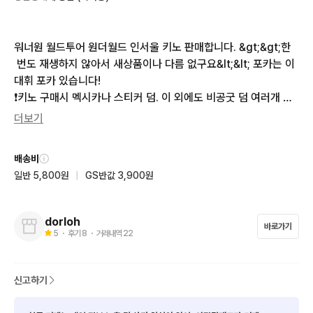
워너원 월드투어 원더월드 인서울 키노 판매합니다. &gt;&gt;한
 번도 재생하지 않아서 새상품이나 다름 없구요&lt;&lt; 포카는 이
대휘 포카 있습니다! 

❗️키노 구매시 멕시카나 스티커 덤. 이 외에도 비공굿 덤 여러개 챙
겨드립니다🥰 

더보기
배송비에 ㅅㅅㄹ 포함되어있습니다

배송비
일반 5,800원
|
GS반값 3,900원
➡️워너원 굿즈 다른 것도 판매중이니 괜찮으시면 한 번 둘러봐주
시고 합배송 원하시면 따로 채팅 부탁드려요!

dorloh
바로가기
➡️결제 하시면 보통 당일 or 다음 날 발송 해드리구요 늦어도 3일
5
・ 후기
8
・ 거래내역
22
 안에는 발송해드립니다🫶
신고하기