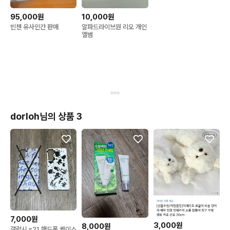
앨범 미개봉 초도 특전 포
함
95,000원
10,000원
빈첸 유사인간 판매
알파드라이브원 리오 개인
앨범
dorloh님의 상품 3
7,000원
3,000원
8,000원
갤럭시 s21 핸드폰 케이스