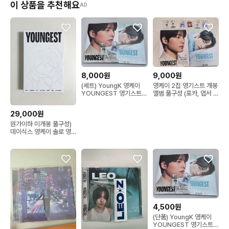
이 상품을 추천해요
AD
8,000원
9,000원
(세트) YoungK 영케이
영케이 2집 영기스트 개봉
YOUNGEST 영기스트
앨범 풀구성 (포카, 엽서 선
앨범세트 미개봉 초도 특
택 가능)
전 포함
29,000원
원가이하 미개봉 풀구성)
데이식스 영케이 솔로 영
기스트 월렛&키링 지갑 앨
범 엠디반 youngk
youngest wallet
4,500원
(단품) YoungK 영케이
YOUNGEST 영기스트