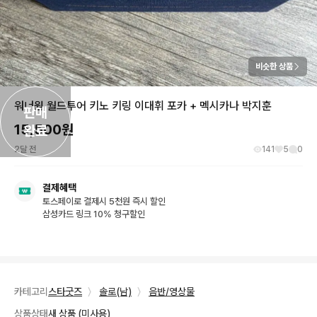
비슷한 상품
워너원 월드투어 키노 키링 이대휘 포카 + 멕시카나 박지훈
판매

15,500
원
완료
2달 전
141
5
0
결제혜택
토스페이로 결제시 5천원 즉시 할인
삼성카드 링크 10% 청구할인
카테고리
스타굿즈
〉
솔로(남)
〉
음반/영상물
상품상태
새 상품 (미사용)