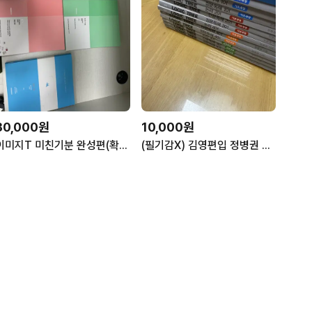
30,000원
10,000원
이미지T 미친기분 완성편(확통,수1,수2) 새상품
(필기감X) 김영편입 정병권 로직트리(LOGIC TREE), 장황수학 THE 단단 1200제