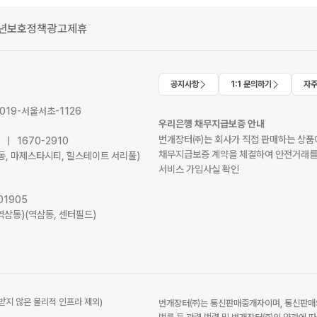
년보호정책
광고제휴
공지사항
1:1 문의하기
자주
2019-서울서초-1126
우리은행 채무지급보증 안내
번개장터㈜는 회사가 직접 판매하는 상품에
41 | 1670-2910
채무지급보증 계약을 체결하여 안전거래를
서초동, 마제스타시티, 힐스테이트 서리풀)
서비스 가입사실 확인
01905
역삼동)(역삼동, 센터필드)
받지 않은 물리적 인프라 제외)
번개장터㈜는 통신판매중개자이며, 통신판매의