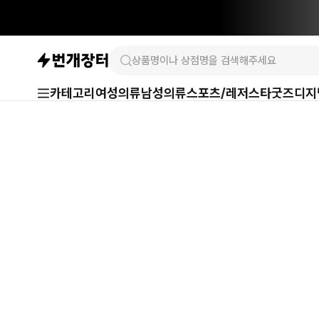
카테고리
여성의류
남성의류
스포츠/레저
스타굿즈
디지