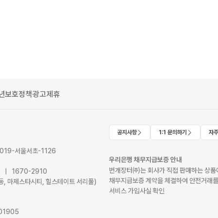
년보호정책
광고제휴
공지사항
1:1 문의하기
자주
2019-서울서초-1126
우리은행 채무지급보증 안내
번개장터㈜는 회사가 직접 판매하는 상품에
41 | 1670-2910
채무지급보증 계약을 체결하여 안전거래를
서초동, 마제스타시티, 힐스테이트 서리풀)
서비스 가입사실 확인
01905