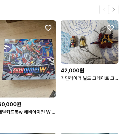
42,000원
가면라이더 빌드 그레이트 크로즈드래곤 + 록보틀
60,000원
메탈카드봇w 헤비아이언 W 개봉 검수품 팝니다 택포