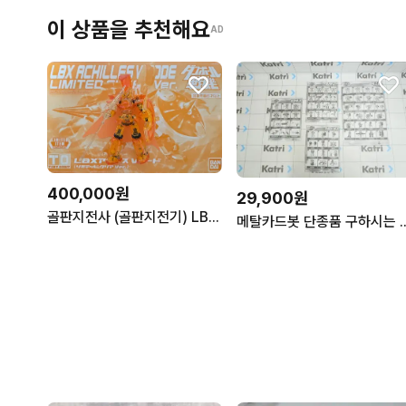
이 상품을 추천해요
AD
400,000원
29,900원
골판지전사 (골판지전기) LBX 일괄 판매합니다 - 1
메탈카드봇 단종품 구