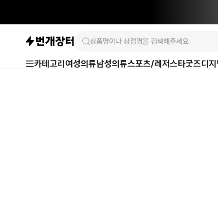
카테고리
여성의류
남성의류
스포츠/레저
스타굿즈
디지