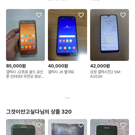
85,000원
40,000원
42,000원
갤럭시 J2프로 골드 공신
갤럭시 J6 팔아요
삼성 갤럭시진2 SM-
폰 인터넷X 무잔상 정상공
A202K
기기 중고폰
그것이안고싶다님의 상품 320