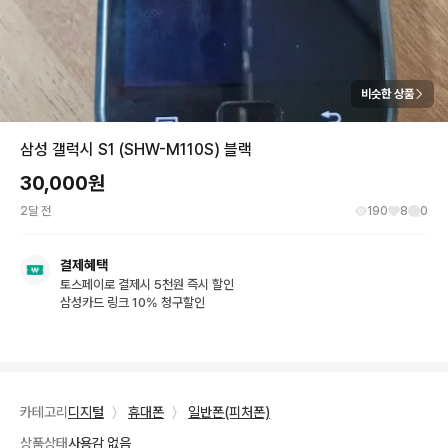
비슷한 상품
삼성 갤럭시 S1 (SHW-M110S) 블랙
30,000
원
2달 전
190
8
0
결제혜택
토스페이로 결제시 5천원 즉시 할인
삼성카드 링크 10% 청구할인
카테고리
디지털
〉
휴대폰
〉
일반폰(피처폰)
상품상태
사용감 없음