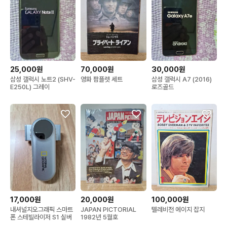
25,000원
70,000원
30,000원
삼성 갤럭시 노트2 (SHV-
영화 팜플렛 세트
삼성 갤럭시 A7 (2016)
E250L) 그레이
로즈골드
17,000원
20,000원
100,000원
내셔널지오그래픽 스마트
JAPAN PICTORIAL
텔레비전 에이지 잡지
폰 스테빌라이저 S1 실버
1982년 5월호