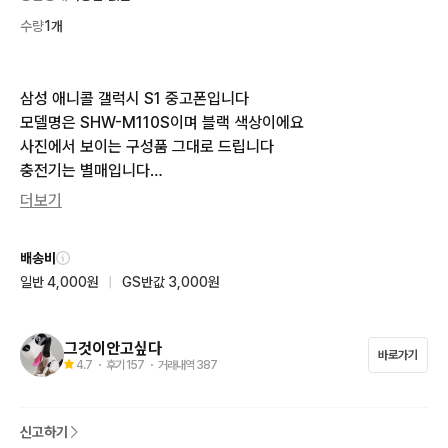
수량
1개
삼성 애니콜 갤럭시 S1 중고폰입니다

모델명은 SHW-M110S이며 블랙 색상이에요

사진에서 보이는 구성품 그대로 드립니다

충전기는 별매입니다

이상없이 정상작동 잘됩니다

더보기
이제품에 대해서 잘아시거나 사용할줄 

아시는분에게만 판매합니다

배송비
한번을 사용해도 중고 물건 입니다

일반 4,000원
|
GS반값 3,000원
민감하신분은 패쓰해 주세요

직거래에서 정상작동 확인후 구매하세요

정상작동 시연해드립니다 

그것이안고싶다
바로가기
직거래는 휘경초등학교 정문앞 입니다

4.7
・ 후기
157
・ 거래내역
387
망우로6길 48 입니다

거래시각은 오후2~8시 입니다

신고하기
토.일은 오후6시~8시 가능합니다