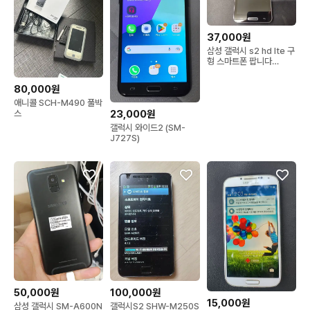
37,000원
삼성 갤럭시 s2 hd lte 구
형 스마트폰 팝니다
e120s
80,000원
애니콜 SCH-M490 풀박
23,000원
스
갤럭시 와이드2 (SM-
J727S)
50,000원
100,000원
15,000원
삼성 갤럭시 SM-A600N
갤럭시S2 SHW-M250S