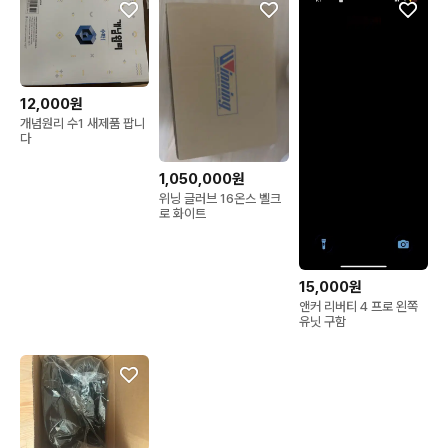
12,000원
개념원리 수1 새제품 팝니
다
1,050,000원
위닝 글러브 16온스 벨크
로 화이트
15,000원
앤커 리버티 4 프로 왼쪽
유닛 구함