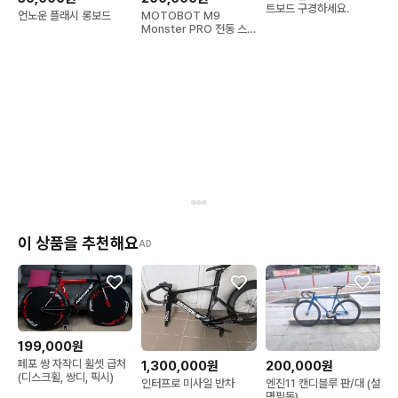
트보드 구경하세요.
언노운 플래시 롱보드
MOTOBOT M9
Monster PRO 전동 스
케이트보드(고장)
이 상품을 추천해요
AD
199,000원
페포 쌍 자작디 휠셋 급처
1,300,000원
200,000원
(디스크휠, 쌍디, 픽시)
인터프로 미사일 반차
엔진11 캔디블루 판/대 (설
명필독)