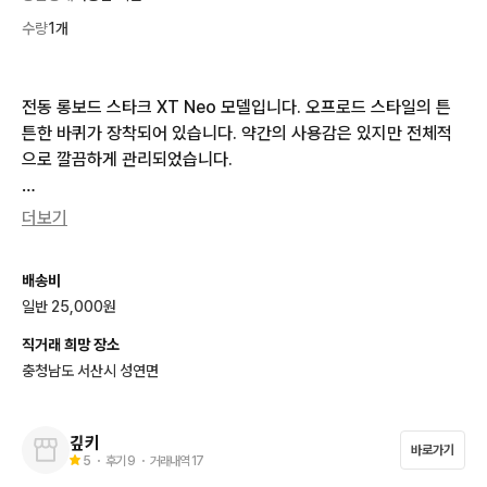
수량
1개
전동 롱보드 스타크 XT Neo 모델입니다. 오프로드 스타일의 튼
튼한 바퀴가 장착되어 있습니다. 약간의 사용감은 있지만 전체적
으로 깔끔하게 관리되었습니다. 

택배가능 노리턴조건

더보기
7인치 에어타이어, 양쪽손잡이있고 3만원짜리 에어펌프도 드립니
배송비
다. 구성품은 사진에 있는거랑 충전기랑 박스도 다 있습니다 주행
일반 25,000원
거리는 60km미만 거의 안탔고요 구매날짜는 작년 3월 16일에
 구매했습니다
직거래 희망 장소
충청남도 서산시 성연면
깊키
바로가기
5
・ 후기
9
・ 거래내역
17