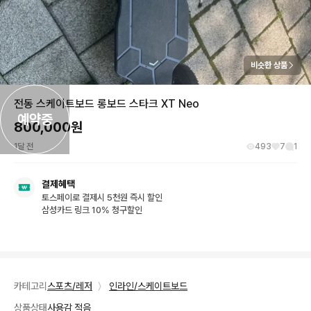
비슷한 상품
전동 스케이트보드 롱보드 스타크 XT Neo
예약중
800,000
원
1달 전
493
7
1
결제혜택
토스페이로 결제시 5천원 즉시 할인
삼성카드 링크 10% 청구할인
카테고리
스포츠/레저
〉
인라인/스케이트보드
상품상태
사용감 적음