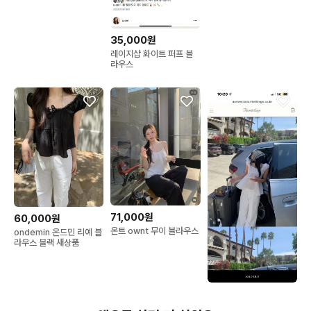
35,000원
레이지샵 화이트 퍼프 블
라우스
71,000원
60,000원
온트 ownt 무이 블라우스
ondemin 온드민 리예 블
라우스 블랙 새상품
75,000원
블라우스 페이보릿띵스 가