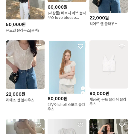
60,000원
[새상품] 베르니 러브 블라
우스 love blouse
22,000원
black
리에뜨 앤 블라우스
50,000원
온드민 블라우스(블랙)
90,000원
22,000원
60,000원
새상품) 온트 블러쉬 블라
리에뜨 앤 블라우스
우스
라무어 shell 스모크 블라
우스