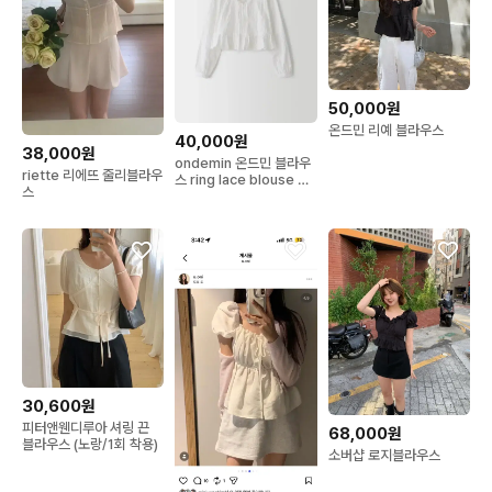
50,000원
온드민 리예 블라우스
40,000원
38,000원
ondemin 온드민 블라우
riette 리에뜨 줄리블라우
스 ring lace blouse 화
스
이트
30,600원
피터앤웬디루아 셔링 끈
68,000원
블라우스 (노랑/1회 착용)
소버샵 로지블라우스