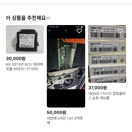
이 상품을 추천해요
AD
30,000원
K9 2013년 ACU 에어백
모듈 95910-3T000
37,000원
18849-11070 점화플러
그 순정 새상품
50,000원
아반떼 n라인 1.6t 2차촉
매