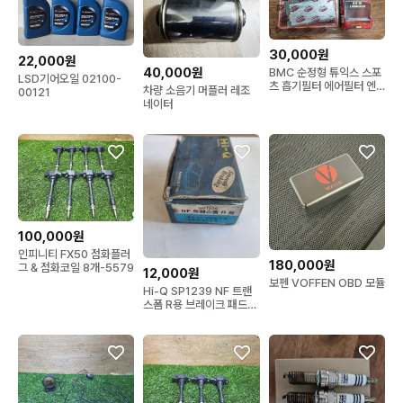
30,000원
22,000원
40,000원
BMC 순정형 튜익스 스포
LSD기어오일 02100-
츠 흡기필터 에어필터 엔
차량 소음기 머플러 레조
00121
진흡기 튜닝 크리너 그렌
네이터
져ig 2.4 하이브리드
100,000원
인피니티 FX50 점화플러
180,000원
그 & 점화코일 8개-5579
12,000원
보펜 VOFFEN OBD 모듈
Hi-Q SP1239 NF 트랜
스폼 R용 브레이크 패드/
코런도C/K5