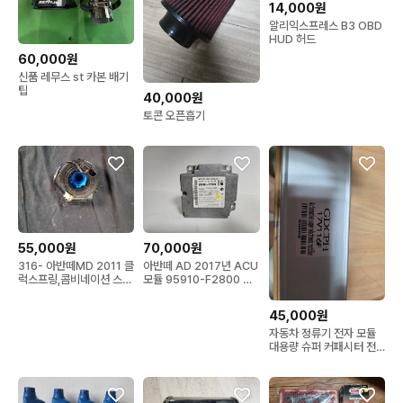
14,000원
알리익스프레스 B3 OBD
HUD 허드
60,000원
신품 레무스 st 카본 배기
팁
40,000원
토콘 오픈흡기
55,000원
70,000원
316- 아반떼MD 2011 클
아반떼 AD 2017년 ACU
럭스프링,콤비네이션 스위
모듈 95910-F2800 미
치
격발차량탈거
45,000원
자동차 정류기 전자 모듈
대용량 슈퍼 커패시터 전
원 공급 장치