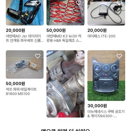
20,000원
50,000원
20,000원
아반떼AD Jsr 데이라이
아반떼MD K3 뉴i30 차
아이패스 ITE-200
트 안개등 좌우세트 신품
량용 H&R 독일제조 스프
팝니다.
링 4개 == 5만원. 오늘만
특가
50,000원
넥쏘 파워 테일게이트
81800 M5100
30,000원
더뉴제네시스 쿠페 공조기
& 게이지94300-
2M550 / 97250-
50,000원
2MFA1-5500
제네시스 쿠페 토콘 블로