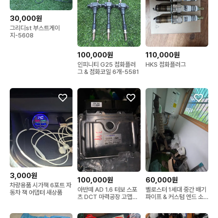
30,000원
그리디st 부스트게이
지-5608
100,000원
110,000원
인피니티 G25 점화플러
HKS 점화플러그
그 & 점화코일 6개-5581
3,000원
100,000원
60,000원
차량용품 시가잭 6포트 자
아반떼 AD 1.6 터보 스포
벨로스터 1세대 중간 배기
동차 잭 어댑터 새상품
츠 DCT 마력공장 고맵
파이프 & 커스텀 엔드 소
ECU
음기