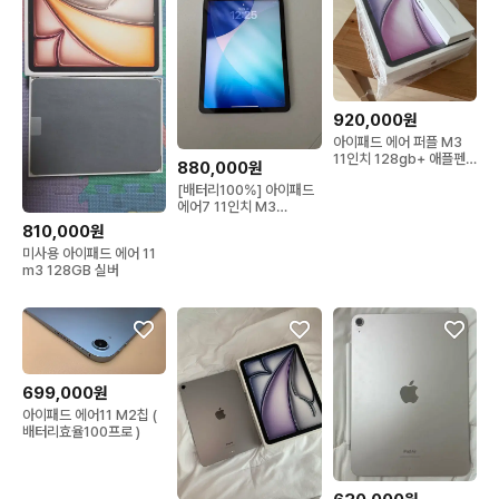
920,000원
아이패드 에어 퍼플 M3
11인치 128gb+ 애플펜
880,000원
슬 2세대
[배터리100%] 아이패드
에어7 11인치 M3
256GB 셀룰러 블루 풀박
810,000원
스
미사용 아이패드 에어 11
m3 128GB 실버
699,000원
아이패드 에어11 M2칩 (
배터리효율100프로 )