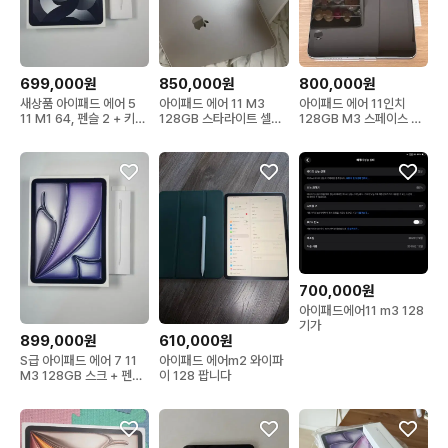
699,000원
850,000원
800,000원
새상품 아이패드 에어 5
아이패드 에어 11 M3
아이패드 에어 11인치
11 M1 64, 펜슬 2 + 키보
128GB 스타라이트 셀룰
128GB M3 스페이스 그
드
러
레이 셀룰러 모델 판매
700,000원
아이패드에어11 m3 128
기가
899,000원
610,000원
S급 아이패드 에어 7 11
아이패드 에어m2 와이파
M3 128GB 스크 + 펜슬
이 128 팝니다
프로