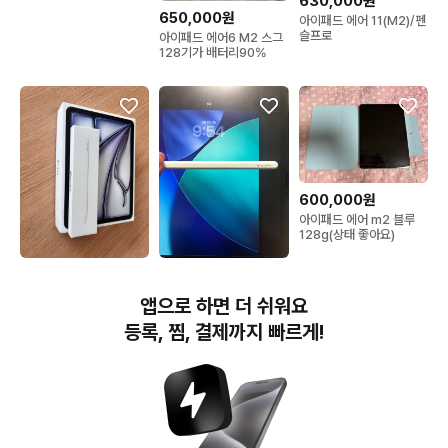
630,000원
650,000원
아이패드 에어 11(M2)/펜
슬프로
아이패드 에어6 M2 스그
128기가 배터리90%
600,000원
아이패드 에어 m2 블루
128g(상태 좋아요)
1,100,000원
1,000,000원
아이패드 에어11 m3
ipad air m3 11ch
앱으로 하면 더 쉬워요
128gb 배터리성능
100%
등록, 찜, 결제까지 빠르게!
번개장터(주) 사업자정보, 이용약관 및 기타 법적고지
번개장터㈜는 통신판매중개자이며, 통신판매의 당사자가 아닙니다. 전자상거래 등에서의