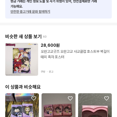
현금 거래는 개인 정보 노출 및 사기 위험이 있어, 안전결제로만 거래
가능해요.
안전한 중고거래 문화 함께하기
비슷한 새 상품 보기
AD
28,600
원
오란고교굿즈 오란고교 사교클럽 호스트부 벽걸이
태피 족자 포스터
쿠팡 ・
광고
이 상품과 비슷해요