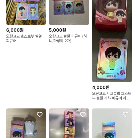
6,000원
5,000원
오란고교 호스트부 쌀알
오란고교 쌀알 피규어 (하
피규어
니,하루히 2개)
4,000원
오란고교 사교클럽 호스트
부 쌀알 가챠 피규어 하루
히 사복 버전 키링 키체인