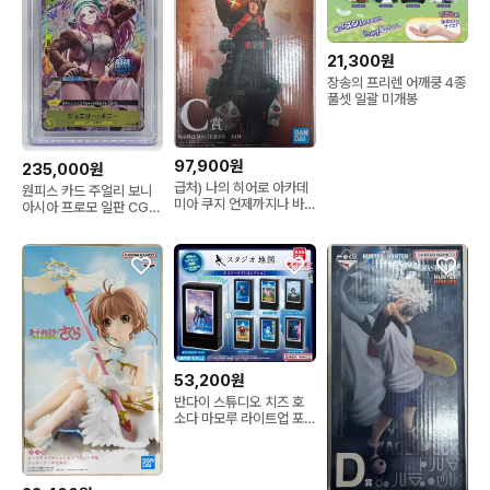
21,300원
장송의 프리렌 어깨쿵 4종
풀셋 일괄 미개봉
97,900원
235,000원
급처) 나의 히어로 아카데
원피스 카드 주얼리 보니
미아 쿠지 언제까지나 바
아시아 프로모 일판 CGC
쿠고 C상 미개봉
10등급 프리스틴
53,200원
반다이 스튜디오 치즈 호
소다 마모루 라이트업 포
스터 가챠 7종 미개봉 전
종 일괄