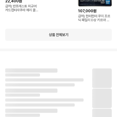
22,400원
급처) 반프레스토 피규어
카드캡터사쿠라 체리 클리
107,000원
어카드편 미개봉
급처) 헌터헌터 쿠지 조르
딕 패밀리 D상 키르아 미
개봉
상품 전체보기