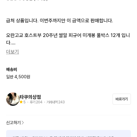
급처 상품입니다. 이번주까지만 이 금액으로 판매합니다.

오란고교 호스트부 20주년 쌀알 피규어 미개봉 풀박스 12개 입니
다.

미개봉이라 시크릿이 나올 수도 있습니다.

더보기
구매 전 상점 공지 읽어주시기 바랍니다^^

배송비
별도 문의사항이 없으시면 바로 안전결제 부탁드려요~
일반 4,500원
타쿠의상점
바로가기
5
・ 후기
204
・ 거래내역
243
신고하기