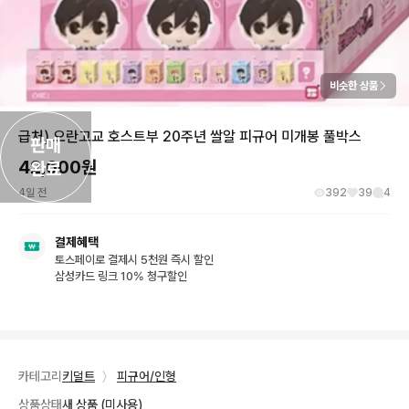
비슷한 상품
급처) 오란고교 호스트부 20주년 쌀알 피규어 미개봉 풀박스
판매

42,600
원
완료
4일 전
392
39
4
결제혜택
토스페이로 결제시 5천원 즉시 할인
삼성카드 링크 10% 청구할인
카테고리
키덜트
〉
피규어/인형
상품상태
새 상품 (미사용)