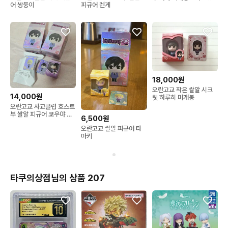
어 쌍둥이
피규어 렌게
마키 하루히 쿄우야
18,000원
오란고교 작은 쌀알 시크
14,000원
릿 하루히 미개봉
오란고교 사교클럽 호스트
부 쌀알 피규어 쿄우야 네
6,500원
코자와
오란고교 쌀알 피규어 타
마키
타쿠의상점님의 상품 207