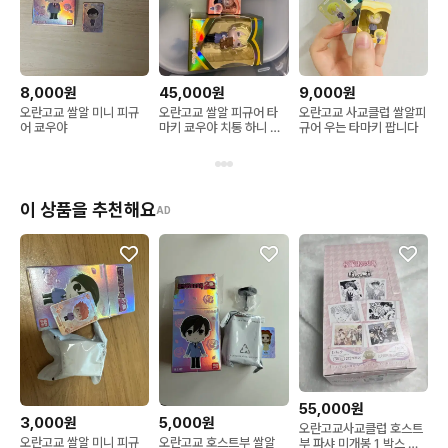
8,000원
45,000원
9,000원
오란고교 쌀알 미니 피규
오란고교 쌀알 피규어 타
오란고교 사교클럽 쌀알피
어 쿄우야
마키 쿄우야 치통 하니 빅
규어 우는 타마키 팝니다
쌀알 피규어
이 상품을 추천해요
AD
55,000원
3,000원
5,000원
오란고교사교클럽 호스트
오란고교 쌀알 미니 피규
오란고교 호스트부 쌀알
부 파샤 미개봉 1 박스 타