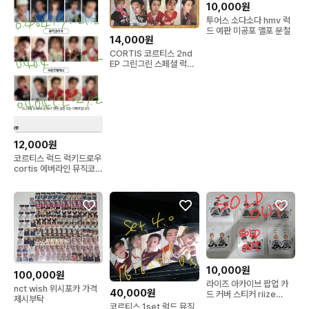
10,000원
투어스 소다소다 hmv 럭
드 예판 미공포 앨포 분철
14,000원
CORTIS 코르티스 2nd
EP 그린그린 스페셜 럭드
위버스 뮤코 사웨 포카 판
매
12,000원
코르티스 럭드 럭키드로우
cortis 에버라인 뮤직코리
아 사운드웨이브 위버스
10,000원
100,000원
라이즈 아카이브 팝업 카
nct wish 위시포카 가격
40,000원
드 커버 스티커 riize
제시부탁
card sticker
코르티스 1set 럭드 뮤직