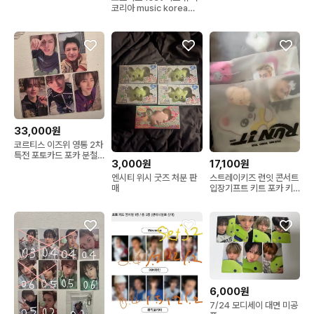
코리아 music korea
lucky draw cortis
33,000원
코르티스 이즈위 영통 2차
특전 포토카드 포카 분철
3,000원
17,100원
마틴 제임스 주훈 성현 건
호
엔시티 위시 굿즈 처분 판
스트레이키즈 런잇 콘서트
매
입장기프트 키트 포카 키
링 부채 구성품
6,000원
7/24 모디세이 대면 미공