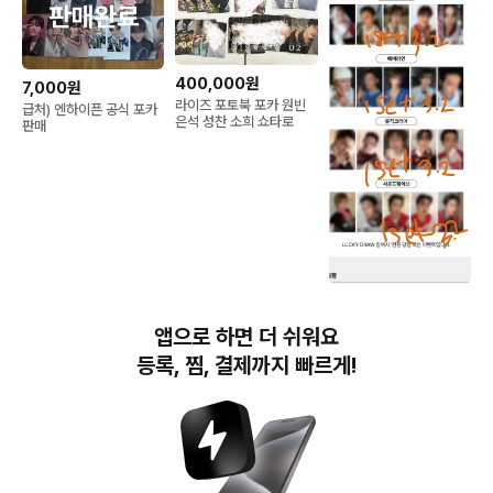
400,000원
7,000원
라이즈 포토북 포카 원빈
급처) 엔하이픈 공식 포카
은석 성찬 소희 쇼타로
판매
32,000원
코르티스 1set 럭드 럭키
앱으로 하면 더 쉬워요
드로우 cortis 에버라인
뮤직코리아 사운드웨이브
등록, 찜, 결제까지 빠르게!
위버스
번개장터(주) 사업자정보, 이용약관 및 기타 법적고지
번개장터㈜는 통신판매중개자이며, 통신판매의 당사자가 아닙니다. 전자상거래 등에서의