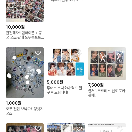
포 분철
10,000원
완전혜자!! 엔하이픈 비공
굿 굿즈 판매 도무송포토
매틱포카
5,000원
7,500원
투어스 소다소다 럭드 댈
급처!) 코르티스 건호 포카
구 해드립니다!
판매!
1,000원
모두 천원 보넥도키링뱃지
굿즈