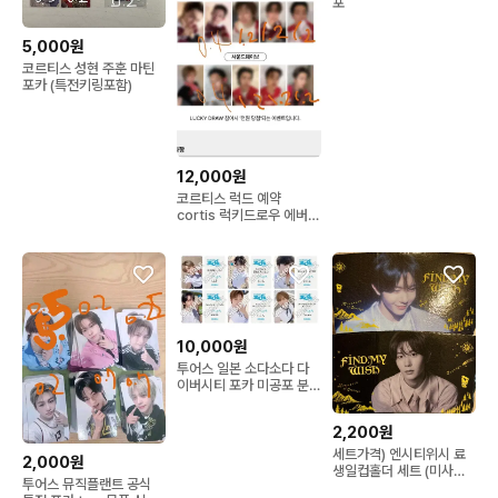
포
5,000원
코르티스 성현 주훈 마틴
포카 (특전키링포함)
12,000원
코르티스 럭드 예약
cortis 럭키드로우 에버라
인 뮤직코리아 사운드웨이
브 위버스
10,000원
투어스 일본 소다소다 다
이버시티 포카 미공포 분
철
2,200원
세트가격) 엔시티위시 료
2,000원
생일컵홀더 세트 (미사용
투어스 뮤직플랜트 공식
새상품) 메가커피