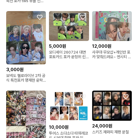
특전 포카 tws 뮤플 신유
도훈 지훈 영재 한진 경민
5,000원
12,000원
모디세이 260724 대면
사쿠야 무모샵+개인반 포
포토카드 포카 쑨헝위 린
카 맞춰드려요~ 엔시티 위
린
시 보밋걸 요이돈 nct
wish
3,000원
보넥도 헬로라이브 2차 공
식 특전포카 명재현 운학
성호 한태산 리우 이한
24,000원
10,000원
스키즈 제와피 재팬 분철
투어스 소다소다 타워레코
드 시부야 한정 포카 미공