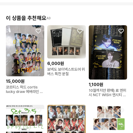
이 상품을 추천해요
AD
6,000원
보넥도 보이넥스트도어 위
버스 특전 분철
15,000원
1,100원
코르티스 럭드 cortis
10월까지만 판매) 료 엔위
lucky draw 에버라인 뮤
시 NCT WISH 엔시티 위
직코리아 사운드웨이브
시 메가 커피 메가커피 컵
홀더