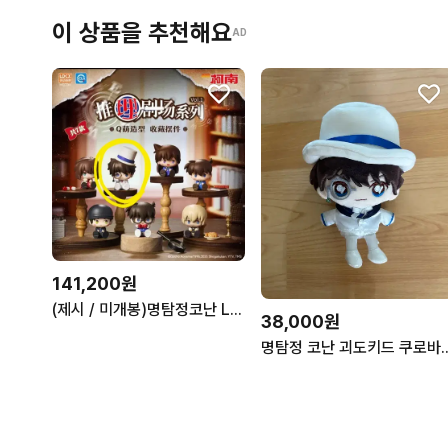
이 상품을 추천해요
AD
141,200원
(제시 / 미개봉)명탐정코난 LDCX 미스테리 추리극장 피규어 괴도키드
38,000원
명탐정 코난 괴도키드 쿠로바 카이토 고희도 30주년