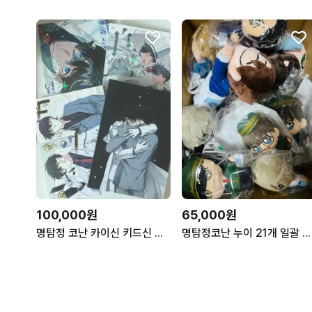
100,000원
65,000원
명탐정 코난 카이신 키드신 괴도 님 채허 님 회지 일괄 판매
명탐정코난 누이 21개 일괄 싸게팝니다 공식인형처분괴도키드남도일아카이