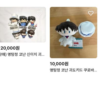
120,000원
판매) 명탐정 코난 신이치 괴도키드 페타돌 피규어 치지마세
10,000원
명탐정 코난 괴도키드 쿠로바 카이토 고희도 중국 bemoe 누이 인형 굿즈