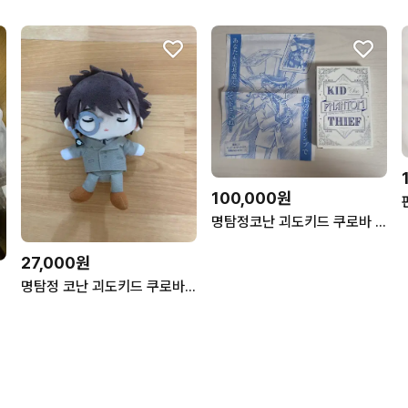
100,000원
명탐정코난 괴도키드 쿠로바 카이토 선데이 한정 빅트럼프 카드 판매
27,000원
명탐정 코난 괴도키드 쿠로바 카이토 고희도 선데이 공안 경찰 오스와리 누이 인형 굿즈