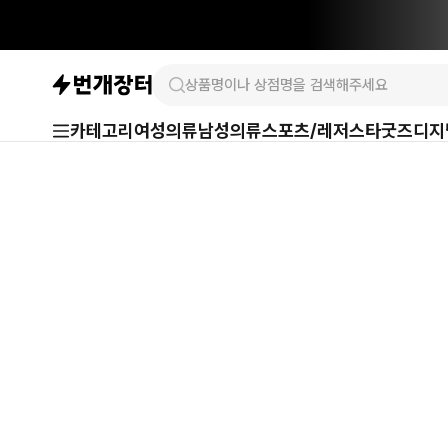
카테고리
여성의류
남성의류
스포츠/레저
스타굿즈
디지