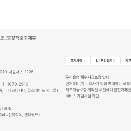
년보호정책
광고제휴
공지사항
1:1 문의하기
자주
2019-서울서초-1126
우리은행 채무지급보증 안내
번개장터㈜는 회사가 직접 판매하는 상품에
41 | 1670-2910
채무지급보증 계약을 체결하여 안전거래를
서초동, 마제스타시티, 힐스테이트 서리풀)
서비스 가입사실 확인
01905
역삼동)(역삼동, 센터필드)