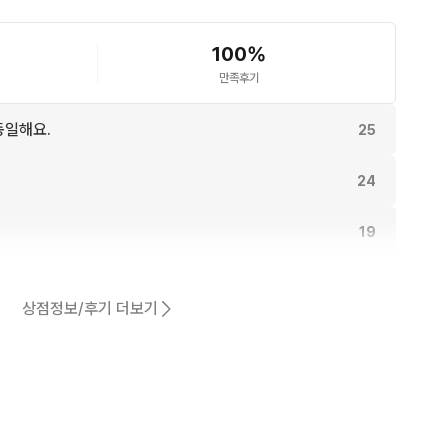
 합니다 🎁

100
%
만족후기
 네고를.. 🥰
동일해요.
25
24
19
18
상점정보/후기 더보기
18
어요.
14