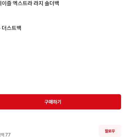
헤이즐 엑스트라 라지 숄더백

+ 더스트백

 디자인 🎈

 😀

테블릿 등 수납가능

좋은 아이템🎁

 👇 👇

구매하기
상품만 판매합니다 😀

팔로우
부탁드립니다 🙏

역 
77