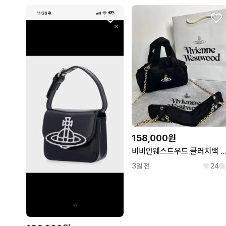
158,000원
비비안웨스트우드 클러치백 숄더백
3일 전
24