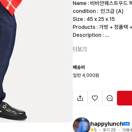
Name : 비비안웨스트우드 
condition :  민크급 (A)

Size : 45 x 25 x 15

Products : 가방 + 정품택 
Description : 

더보기
고급스러운 나일론 & 유니크한
포인트주기에 너무 좋은 아이템
넉넉한 수납공간으로 맥북, 
배송비
디자인과 실용성 둘다 챙기기 
일반 4,000원
실물로 봐야 더 이쁜 가방❣️

👇 👇 👇 👇 👇 👇 👇 👇 👇 👇 👇 
💗💗 일본에서 직접 바잉한 
happylunch
💗💗 결제 전 메세지 먼저 
5
・
후기 
29
・
거래내