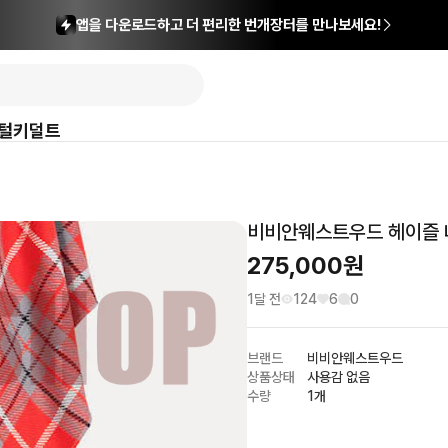
앱을 다운로드하고 더 편리한 번개장터를 만나보세요!
털
키덜트
비비안웨스트우드 헤이즐 
275,000
원
1달 전
124
6
0
브랜드
비비안웨스트우드
상품상태
사용감 없음
수량
1개