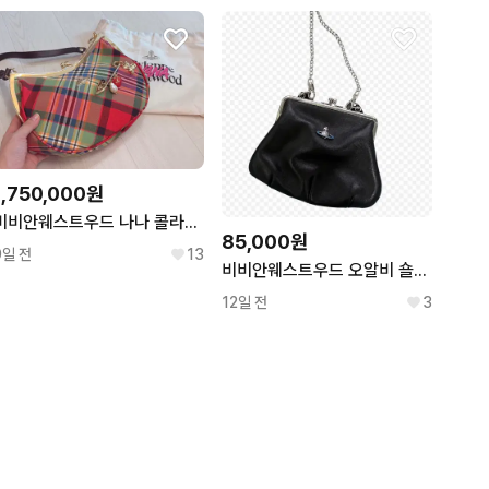
1,750,000원
비비안웨스트우드 나나 콜라보백 (Nana Charm Frame Bag)
85,000원
9일 전
13
비비안웨스트우드 오알비 숄더백 블랙
12일 전
3