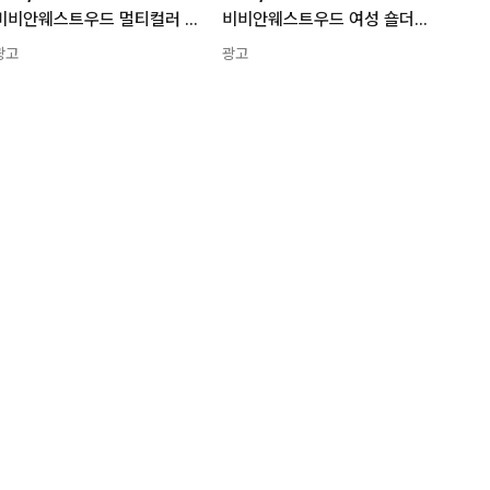
비비안웨스트우드 멀티컬러 버킷백 261314F048097 26 FW 힐러리 152609326
비비안웨스트우드 여성 숄더백 4701000FW C006J N401 26SS 토트백 4701000FWC006J BLACK 155020677
광고
광고