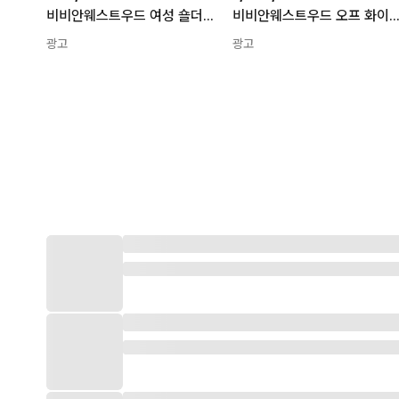
비비안웨스트우드 여성 숄더백 헤이즐 블랙 4603000WW S0026 N401 스몰 TP874766430 157074548
비비안웨스트우드 오프 화이트 숄더백 4603000WW S0026 스몰 헤이즐 TP874766432 1
광고
광고