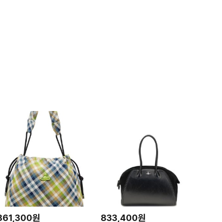
861,300원
833,400원