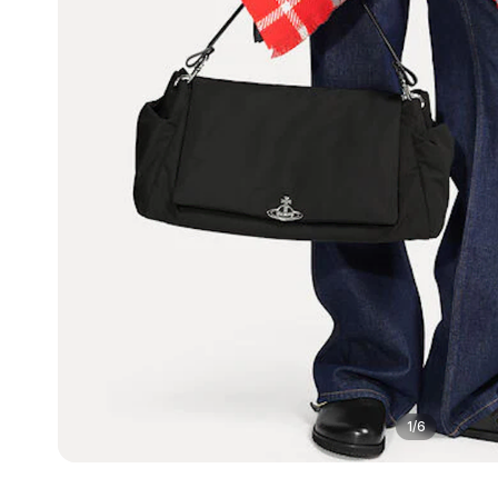
1
/
6