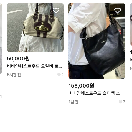
50,000원
비비안웨스트우드 오알비 토트백 베이지
5시간 전
2
158,000원
 블랙
비비안웨스트우드 숄더백 소가죽백 숄더백 신상가방
1
1일 전
2