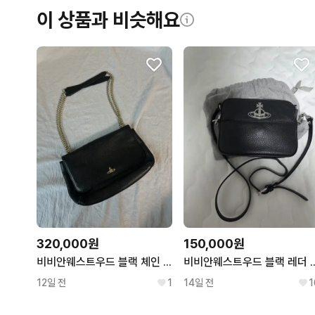
이 상품과 비슷해요
320,000원
150,000원
비비안웨스트우드 블랙 체인 숄더백 크로스백 에눌 x
비비안웨스트우드 블
12일 전
1
14일 전
1