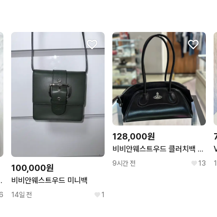
128,000원
비비안웨스트우드 클러치백 숄더백 은장 로고 블랙
9시간 전
13
100,000원
랙 레더 크로스백
비비안웨스트우드 미니백
6
14일 전
1