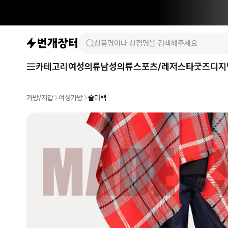
카테고리
여성의류
남성의류
스포츠/레저
스타굿즈
디지
가방/지갑
여성가방
숄더백