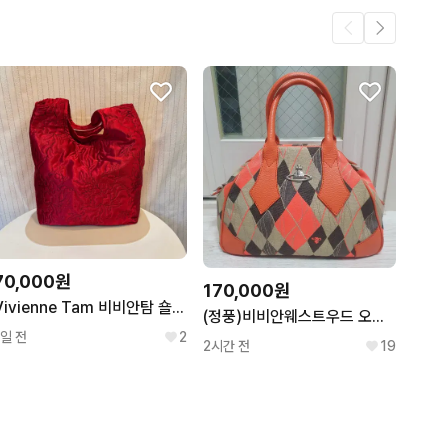
70,000원
170,000원
Vivienne Tam 비비안탐 숄더백
(정풍)비비안웨스트우드 오렌지 아가일 토트백
1일 전
2
2시간 전
19