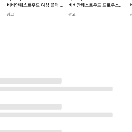
57074545
비비안웨스트우드 여성 블랙 헤이즐 트레저 숄더백 262314F048037 XL 158466869
비비안웨스트우드 드로우스트링 블랙 숄더백 261314F048066 152525996
광고
광고