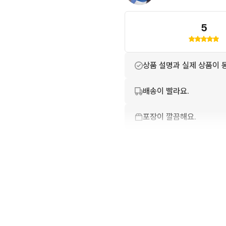
💗💗 당일/익일 배송 원칙으로
5
💗💗 기분 좋은 인사와 대화는
상품 설명과 실제 상품이 
배송이 빨라요.
포장이 깔끔해요.
번개톡 답변이 빨라요.
친절하고 배려가 넘쳐요.
상품 정보가 자세히 적혀있