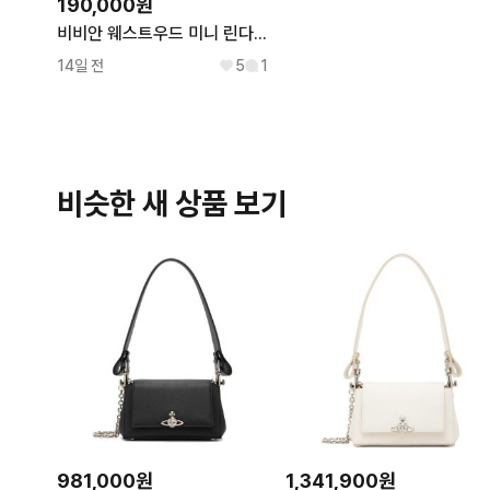
190,000원
비비안 웨스트우드 미니 린다 도트백
14일 전
5
1
비슷한 새 상품 보기
981,000원
1,341,900원