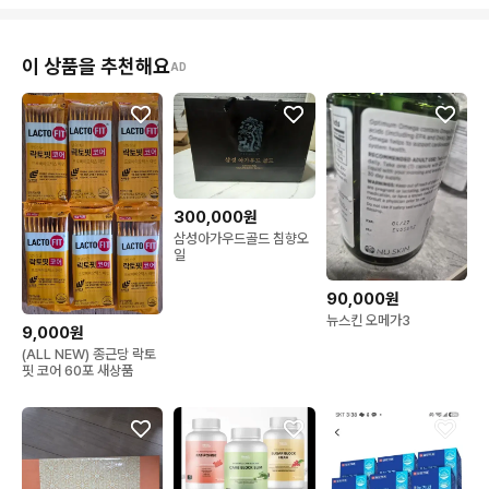
이 상품을 추천해요
AD
300,000원
삼성아가우드골드 침향오
일
90,000원
뉴스킨 오메가3
9,000원
(ALL NEW) 종근당 락토
핏 코어 60포 새상품