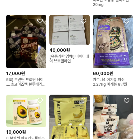
20mg
40,000원
[유통기한 임박!] 마이디데
이 브로멜라인
17,000원
60,000원
5포) 크런틴 프로틴 쉐이
카르나4 이지츄 피쉬
크 초코이즈백 블루베리
2.27kg 미개봉 8만원
요거트 단쉐
10,000원
아보카젠 아보카도플렉스