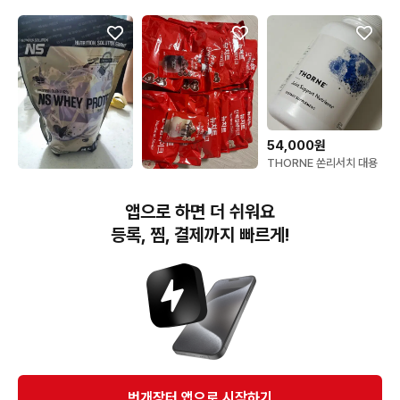
54,000원
THORNE 쏜리서치 대용
량 관절 연골 영양제 조인
29,000원
23,000원
트 서포트 뉴트리언츠
NS 뉴트리션 솔루션 NS
뉴치트 단백질 쉐이크 (한
240캡슐
앱으로 하면 더 쉬워요
웨이 프로틴 쿠키앤크림
봉지가격)
등록, 찜, 결제까지 빠르게!
번개장터(주) 사업자정보, 이용약관 및 기타 법적고지
번개장터㈜는 통신판매중개자이며, 통신판매의 당사자가 아닙니다. 전자상거래 등에서의
소비자보호에 관한 법률 등 관련 법령 및 번개장터㈜의 약관에 따라 상품, 상품정보, 거래에 관한 책임은
개별 판매자에게 귀속하고, 번개장터㈜는 원칙적으로 회원간 거래에 대하여 책임을 지지 않습니다.
다만, 번개장터㈜가 직접 판매하는 상품에 대한 책임은 번개장터㈜에게 귀속합니다.
Ⓒ Bungaejangter Inc. all rights reserved.
번개장터 앱으로 시작하기