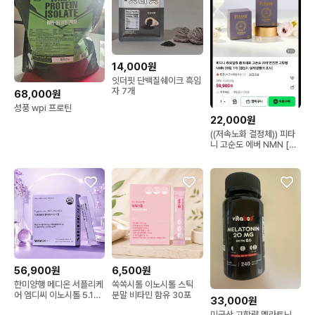
14,000원
잇더핏 단백질쉐이크 흑임
자 7개
68,000원
성풍 wpi 프로틴
22,000원
((저속노화 결정체)) 피타
니 고순도 에버 NMN [새
상품]
56,900원
6,500원
한미양행 메디온 서플리케
쏙쏙시톨 이노시톨 스틱
어 엠디씨 이노시톨 5.1g
분말 비타민 함유 30포
33,000원
x 30포, 1개
미국산 고함량 멜라토닌