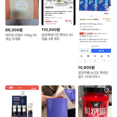
110,000원
86,000원
로얄캐네디언 팻카슈 60
야무젠 온혈수 198g 60
캡슐 3종 세트
개입 미개봉
10,800원
일양약품 눈건강 루테인
골드 30정 6박스