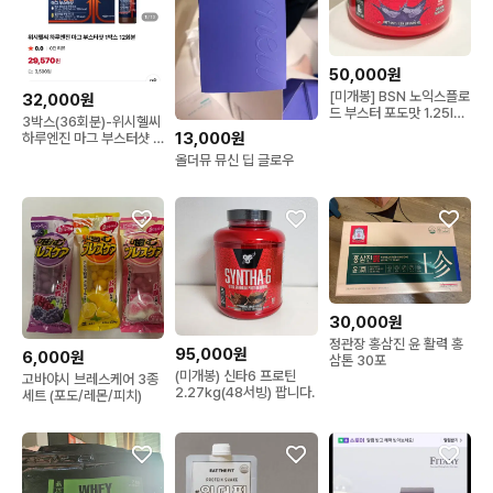
50,000원
[미개봉] BSN 노익스플로
32,000원
드 부스터 포도맛 1.25lb
3박스(36회분)-위시헬씨
30서빙
13,000원
하루엔진 마그 부스터샷 1
박스 12회분
올더뮤 뮤신 딥 글로우
30,000원
정관장 홍삼진 윤 활력 홍
95,000원
6,000원
삼톤 30포
(미개봉) 신타6 프로틴
고바야시 브레스케어 3종
2.27kg(48서빙) 팝니다.
세트 (포도/레몬/피치)