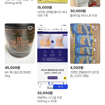
500mg 60정
15,000원
30,000원
잇더핏 단백질쉐이크 바나
플라이밀 마녀스프 비프
나맛 7개
45,000원
4,000원
NS 매스빌드업 프로틴
크런틴 콘플레이키 (양 많
4kg
음, 소진시 내림)
20,000원
마운엑스 시그널 리셋
500mg x 30정