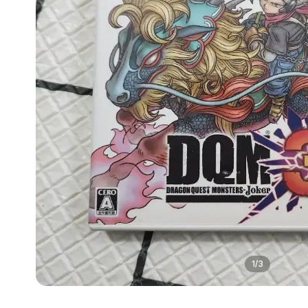
1
/
3