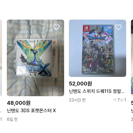
무리한 네고를 하지 않아요
꼭 필요한 문의만 해요.
52,000원
닌텐도 스위치 드퀘11S 정발판 드래곤퀘스트11
23시간 전
7
1
48,000원
3 그리고 전설로 알팩
닌텐도 3DS 포켓몬스터 X
1
6일 전