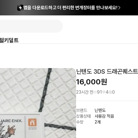
앱을 다운로드하고 더 편리한 번개장터를 만나보세요!
털
키덜트
닌텐도 3DS 드래곤퀘스트
16,000
원
23시간 전
91
4
0
브랜드
닌텐도
상품상태
사용감 적음
수량
2개