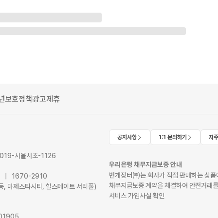
년보호정책
광고제휴
공지사항
1:1 문의하기
자주
2019-서울서초-1126
우리은행 채무지급보증 안내
번개장터㈜는 회사가 직접 판매하는 상품에
41 | 1670-2910
채무지급보증 계약을 체결하여 안전거래를
서초동, 마제스타시티, 힐스테이트 서리풀)
서비스 가입사실 확인
01905