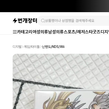
카테고리
여성의류
남성의류
스포츠/레저
스타굿즈
디지
디지털
게임/타이틀
닌텐도/NDS/Wii