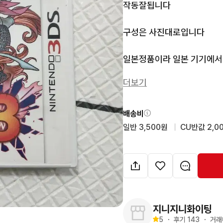
작동잘됩니다

구성은 사진대로입니다

일본정품이라 일본 기기에서
더보기
네고문의는 답변안드립니다
배송비
일반 3,500원
  |  
CU반값 2,0
지니지니화이팅
5
・
후기 
143
・
거래