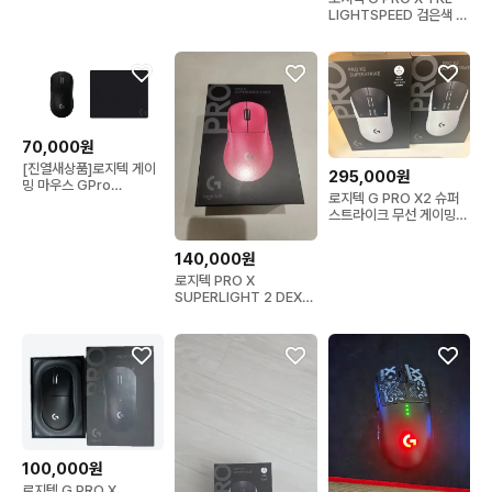
우스
LIGHTSPEED 검은색 키
보드 미개봉
70,000원
[진열새상품]로지텍 게이
295,000원
밍 마우스 GPro
로지텍 G PRO X2 슈퍼
Superlight 1+ G240
스트라이크 무선 게이밍
Pad
마우스 새제품
140,000원
로지텍 PRO X
SUPERLIGHT 2 DEX
핑크
100,000원
로지텍 G PRO X