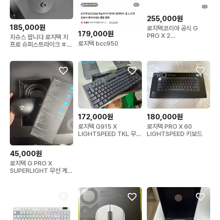
255,000원
185,000원
로지텍코리아 공식 G
179,000원
PRO X 2
지슈스 팝니다 로지텍 지
SUPERSTRIKE 게이밍
로지텍 bcc950
프로 슈퍼스트라이크 ㅍㅍ
마우스 블랙
(내용 읽어주세요)
172,000원
180,000원
로지텍 G915 X
로지텍 PRO X 60
LIGHTSPEED TKL 무선
LIGHTSPEED 키보드
게이밍 키보드
45,000원
로지텍 G PRO X
SUPERLIGHT 무선 게이
밍 마우스 블랙