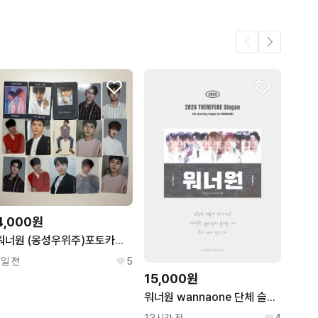
4,000원
워너원 (옹성우위주)포토카드 15장
2일 전
5
15,000원
워너원 wannaone 단체 슬로건 반슬