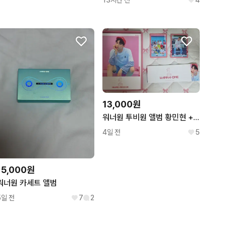
13시간 전
4
13,000원
워너원 투비원 앨범 황민현 + 김재환
4일 전
5
15,000원
워너원 카세트 앨범
5일 전
7
2