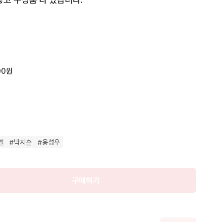
판매

완료
00원
엘
#
박지훈
#
옹성우
구매하기