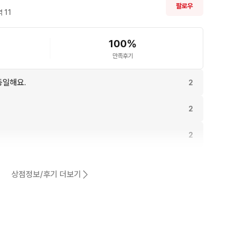
팔로우
 
11
100
%
만족후기
동일해요.
2
2
2
2
상점정보/후기 더보기
2
어요.
1