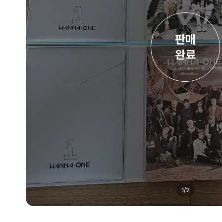
판매

완료
1
/
2