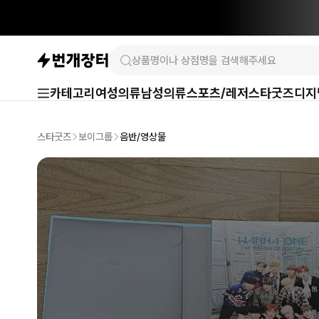
카테고리
여성의류
남성의류
스포츠/레저
스타굿즈
디지
스타굿즈
보이그룹
음반/영상물