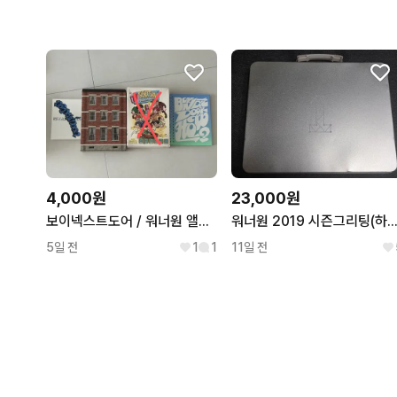
4,000원
23,000원
보이넥스트도어 / 워너원 앨범 판매
워너원 2019 시즌그리팅(하
5일 전
1
1
11일 전