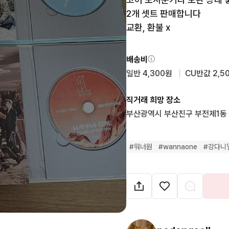
2개 셋트 판매합니다

교환, 환불 x
배송비
일반 4,300원
  |  
CU반값 2,5
직거래 희망 장소
부산광역시 부산진구 부전제1동
#
워너원
#
wannaone
#
강다니