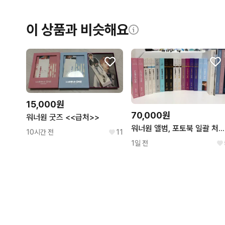
이 상품과 비슷해요
15,000원
70,000원
워너원 굿즈 <<급처>>
워너원 앨범, 포토북 일괄 처분 (쿨거시 택배비 무료.)
10시간 전
11
1일 전