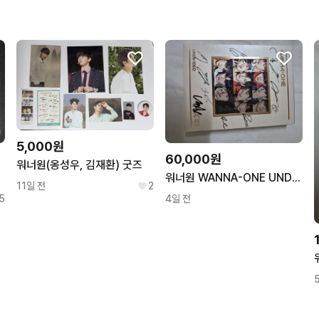
5,000원
60,000원
워너원(옹성우, 김재환) 굿즈
자O)
워너원 WANNA-ONE UNDIVIDED 친필 전원사인 민트급 cd
11일 전
2
5
4일 전