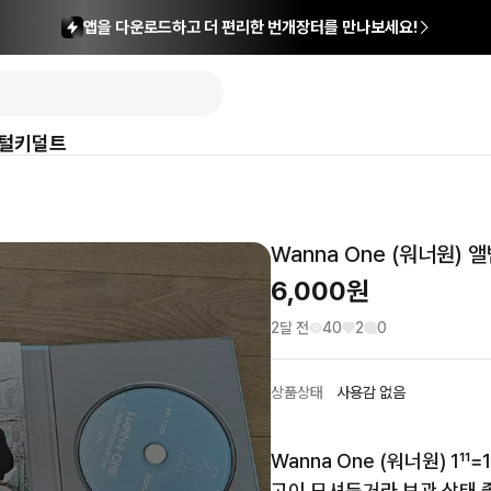
앱을 다운로드하고 더 편리한 번개장터를 만나보세요!
털
키덜트
Wanna One (워너원) 
6,000
원
2달 전
40
2
0
상품상태
사용감 없음
Wanna One (워너원) 1¹¹=1
고이 모셔둔거라 보관 상태 좋