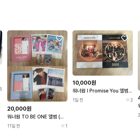
10,000원
5
워너원 I Promise You 앨범 일괄
1일 전
2
20,000원
워너원 TO BE ONE 앨범 (배진영 박우진 박지훈 포카)
11일 전
1