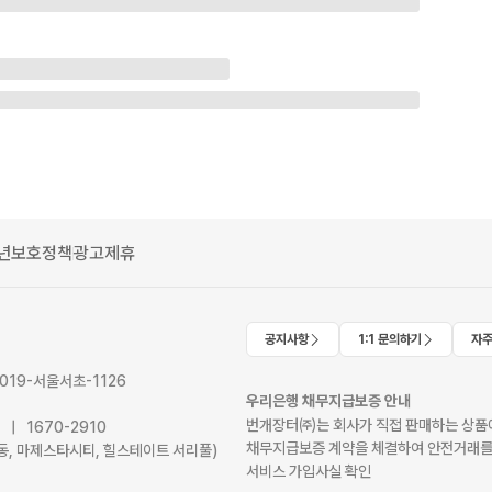
년보호정책
광고제휴
공지사항
1:1 문의하기
자주
2019-서울서초-1126
우리은행 채무지급보증 안내
번개장터㈜는 회사가 직접 판매하는 상품에
41 | 1670-2910
채무지급보증 계약을 체결하여 안전거래를
서초동, 마제스타시티, 힐스테이트 서리풀)
서비스 가입사실 확인