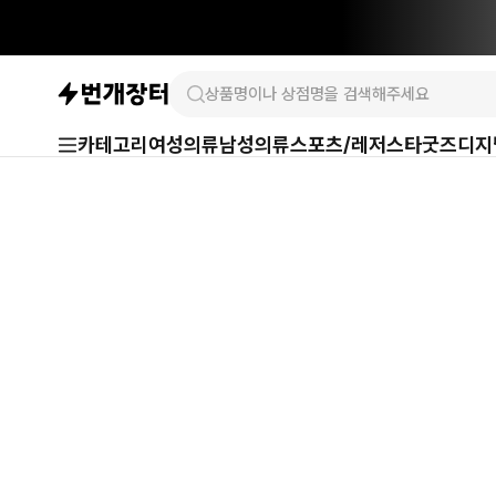
카테고리
여성의류
남성의류
스포츠/레저
스타굿즈
디지