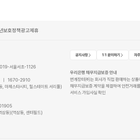
년보호정책
광고제휴
공지사항
1:1 문의하기
자주
2019-서울서초-1126
우리은행 채무지급보증 안내
번개장터㈜는 회사가 직접 판매하는 상품에
41 | 1670-2910
채무지급보증 계약을 체결하여 안전거래를
서초동, 마제스타시티, 힐스테이트 서리풀)
서비스 가입사실 확인
01905
역삼동)(역삼동, 센터필드)