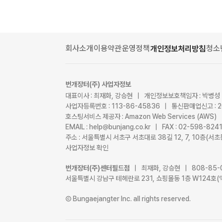
회사소개
이용약관
운영정책
청소
개인정보처리방침
번개장터(주) 사업자정보
대표이사 : 최재화, 강승현 | 개인정보보호책임자 : 박병성
사업자등록번호 : 113-86-45836 | 통신판매업신고 : 
호스팅서비스 제공자 : Amazon Web Services (AWS)
EMAIL : help@bunjang.co.kr | FAX : 02-598-82
주소 : 서울특별시 서초구 서초대로 38길 12, 7, 10층(
사업자정보 확인
번개장터(주)센터필드점
| 최재화, 강승현 | 808-85-
서울특별시 강남구 테헤란로 231, 쇼핑몰동 1층 W124호(
Ⓒ Bungaejangter Inc. all rights reserved.