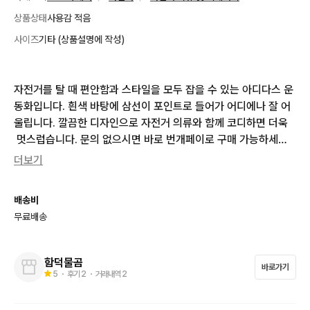
상품상태
사용감 적음
사이즈
기타 (상품설명에 작성)
자전거를 탈 때 편안함과 스타일을 모두 잡을 수 있는 아디다스 운
동화입니다. 흰색 바탕에 삼선이 포인트로 들어가 어디에나 잘 어
울립니다. 깔끔한 디자인으로 자전거 의류와 함께 코디하면 더욱
 멋스럽습니다. 문의 없으시면 바로 번개페이로 구매 가능하세요!

더보기
아디다스 벨로 삼바 mtb클릿슈즈 흰색 운동화 235입니다.

배송비
무료배송
클래식한 자전거와 잘어울리는 디자인입니다. 사용은 1회 했으나
 사용감이 있습니다.

아시는 분이 구매하시길 바랍니다.^^
함덕물곰
바로가기
5
・ 후기
2
・ 거래내역
2