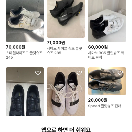
71,000원
70,000원
60,000원
시마노 사이클 슈즈 클릿
슈즈 285
스페셜라이즈드 클릿슈즈
시마노 RC5 클릿슈즈 화
245
이트 블랙
20,000원
Speed 클릿슈즈 판매
107,000원
앱으로 하면 더 쉬워요
라파 클래식 클릿슈즈