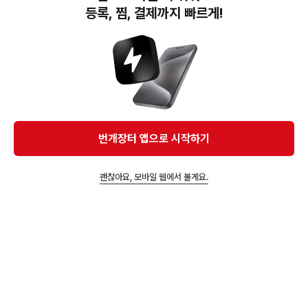
등록, 찜, 결제까지 빠르게!
45,000원
마빅 mtb 클릿 슈즈 45
1/3 (290)
이 상품을 추천해요
번개장터 앱으로 시작하기
AD
괜찮아요, 모바일 웹에서 볼게요.
즐겨찾고 알림받기
50,000원
시마노 엠티비 클릿페달
75,000원
flr fnt-9 로드 클릿슈즈