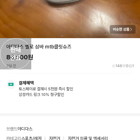
비슷한 상품
아디다스 벨로 삼바 mtb클릿슈즈
판매

86,000
원
완료
2달 전
146
0
1
결제혜택
토스페이로 결제시 5천원 즉시 할인
삼성카드 링크 10% 청구할인
브랜드
아디다스
카테고리
스포츠/레저
〉
자전거
〉
자전거 의류 및 액세서리