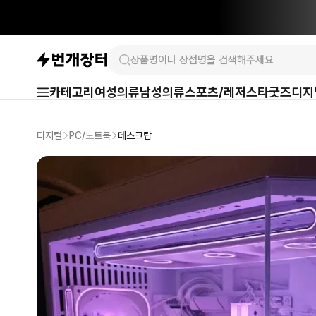
카테고리
여성의류
남성의류
스포츠/레저
스타굿즈
디지
디지털
PC/노트북
데스크탑