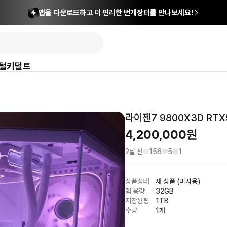
앱을 다운로드하고 더 편리한 번개장터를 만나보세요!
털
키덜트
라이젠7 9800X3D RTX
4,200,000
원
2달 전
156
5
1
상품상태
새 상품 (미사용)
램 용량
32GB
저장용량
1TB
수량
1개