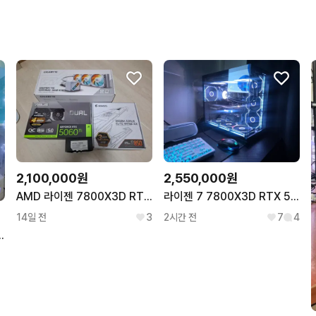
구매확정이 빨라요.
무리한 네고를 하지 않아요
꼭 필요한 문의만 해요.
2,100,000원
2,550,000원
AMD 라이젠 7800X3D RTX 5060Ti 게이밍 PC
라이젠 7 7800X3D RTX 5070 32G 1TB 게이밍 컴퓨터 본체
14일 전
3
2시간 전
7
4
0/RX9070XT/1TB