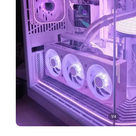
1
/
4