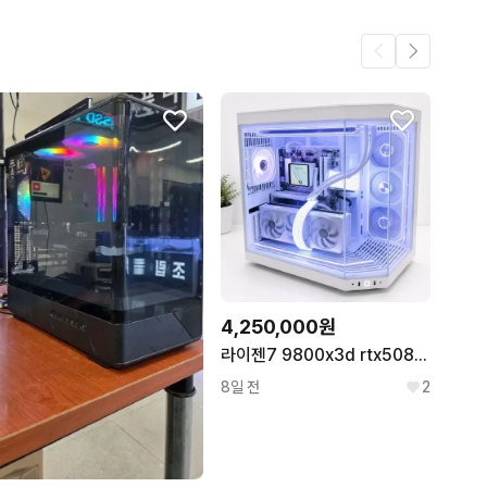
3
.
2
2
4,250,000원
라이젠7 9800x3d rtx5080 y70 신품본체
8일 전
2