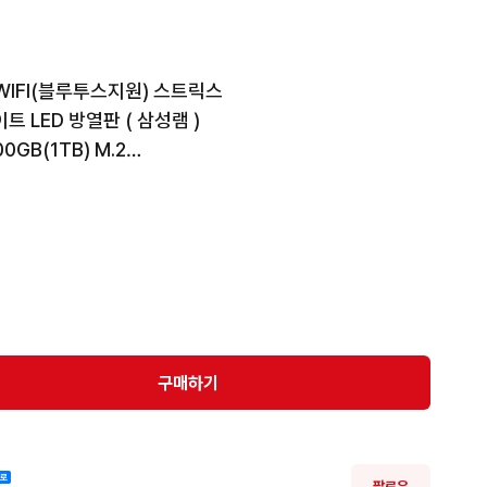
 WIFI(블루투스지원) 스트릭스

이트 LED 방열판 ( 삼성램 )

0GB(1TB) M.2

레덱스3 ATX3.1 1000W 화이트

B360 화이트 시스템팬

화이트 CPU 쿨러

이블 장착

 OC 게이머EX 갤럭시 화이트

구매하기
 

팔로우