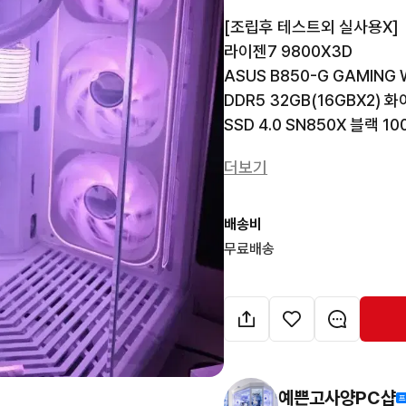
[조립후 테스트외 실사용X]

라이젠7 9800X3D 

ASUS B850-G GAMING
DDR5 32GB(16GBX2) 화
SSD 4.0 SN850X 블랙 100
슈퍼플라워 골드등급 풀모듈러 
더보기
HYTE Y70 스노우 화이트 

ZB 시리즈 존스보 120 + Z
다크플래쉬 DV360S MAX 
배송비
LED BAR + 화이트 RGB 케
무료배송
지포스 RTX5070TI 16GB
윈도우11 정품 

판매가 420만원.

최저가 대비 매우 싸게 팝니다.
예쁜고사양PC샵