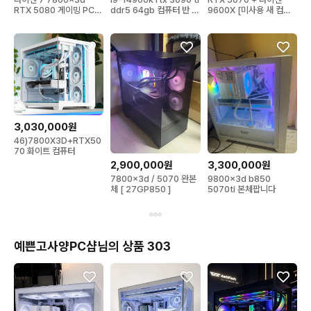
RTX 5080 게이밍 PC
ddr5 64gb 컴퓨터 반 본
9600X [미사용 새 컴퓨
(미사용)
체
터] 고성능 PC
3,030,000원
46)7800X3D+RTX50
70 화이트 컴퓨터
2,900,000원
3,300,000원
7800x3d / 5070 완본
9800x3d b850
체 [ 27GP850 ]
5070ti 본체팝니다
예쁜고사양PC샵님의 상품 303