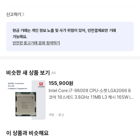
SSD 삼성 970 3.0 EVO PLUS 500GB M.2(중고)

(1TB 신품  마이크론 4.0T500 변경시 추가금 15만)

신고하기
윈도우11 PRO 정품 

RGB 슬리빙 케이블 2개 , 화이트 

현금 거래는 개인 정보 노출 및 사기 위험이 있어, 안전결제로만 거래
가능해요.
320만원입니다

안전한 중고거래 문화 함께하기
바로사용하시면됩니다. 수원입니다
비슷한 새 상품 보기
AD
155,900
원
Intel Core i7-9800X CPU-소켓 LGA2066 8
코어 16스레드 3.8GHz 11MB L3 캐시 165W in
tel i7-9800X
쿠팡 ・
광고
이 상품과 비슷해요