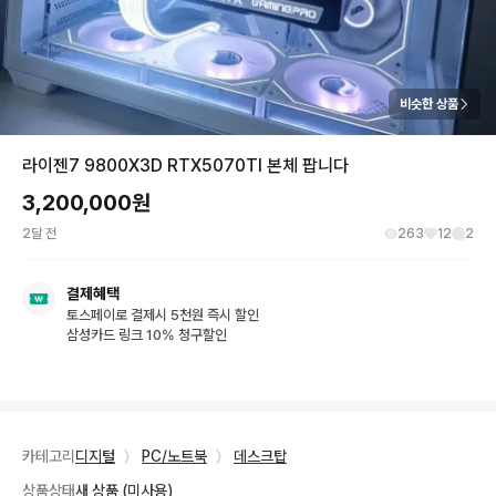
비슷한 상품
라이젠7 9800X3D RTX5070TI 본체 팝니다
3,200,000
원
2달 전
263
12
2
결제혜택
토스페이로 결제시 5천원 즉시 할인
삼성카드 링크 10% 청구할인
카테고리
디지털
〉
PC/노트북
〉
데스크탑
상품상태
새 상품 (미사용)