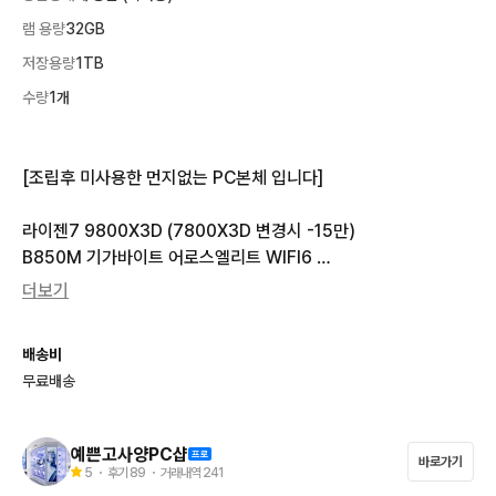
램 용량
32GB
저장용량
1TB
수량
1개
[조립후 미사용한 먼지없는 PC본체 입니다]

라이젠7 9800X3D (7800X3D 변경시 -15만)

B850M 기가바이트 어로스엘리트 WIFI6 

DDR5 32GB 팀크룹 5600MHZ 

더보기
RTX5070TI 16GB 지포스그래픽카드(블랙) 

(RTX4080 SUPER 16GB 변경시 추가금 5만, 5070TI 보다더
배송비
좋습니다) 

무료배송
(5070TI  올화이트변경시 + 20만)

DPF70 다크플래쉬 화이트 어항케이스

ENTIS EG GOLD 1000W 화이트 ATX 3.1 풀모듈러

예쁜고사양PC샵
바로가기
서멀라이트 비전 360 화이트 수냉쿨러 

5
・ 후기
89
・ 거래내역
241