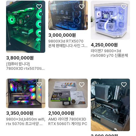
3,000,000원
9800X3d RTX5070
4,250,000원
본체 판매합니다 사진 그
대로 스펙입니다
라이젠7 9800x3d
rtx5080 y70 신품본체
3,800,000원
[컴퓨터 팝니다]
7800X3D rtx5070ti
ram 32gb
3,350,000원
2,100,000원
9800x3d,b850m wifi,
AMD 라이젠 7800X3D
rtx 5070ti 초고사양 본
RTX 5060Ti 게이밍 PC
체