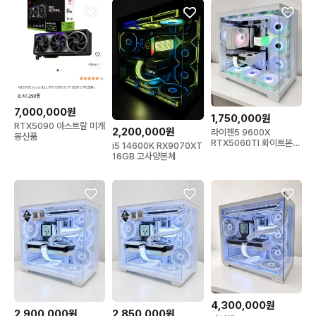
7,000,000원
1,750,000원
RTX5090 아스트랄 미개
2,200,000원
라이젠5 9600X
봉신품
RTX5060TI 화이트본체
i5 14600K RX9070XT
팝니다
16GB 고사양본체
4,300,000원
2,900,000원
2,850,000원