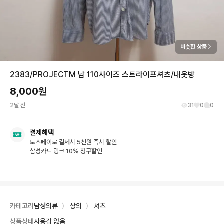
비슷한 상품
2383/PROJECTM 남 110사이즈 스트라이프셔츠/내옷방
8,000
원
2달 전
31
0
0
결제혜택
토스페이로 결제시 5천원 즉시 할인
삼성카드 링크 10% 청구할인
카테고리
남성의류
〉
상의
〉
셔츠
상품상태
사용감 없음