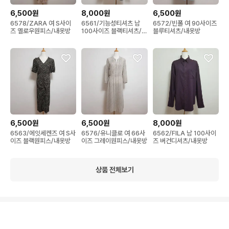
6,500원
8,000원
6,500원
6578/ZARA 여 S사이
6561/기능성티셔츠 남
6572/빈폴 여 90사이즈
즈 옐로우원피스/내옷방
100사이즈 블랙티셔츠/내
블루티셔츠/내옷방
옷방
6,500원
6,500원
8,000원
6563/에잇세켄즈 여 S사
6576/유니클로 여 66사
6562/FILA 남 100사이
이즈 블랙원피스/내옷방
이즈 그레이원피스/내옷방
즈 버건디셔츠/내옷방
상품 전체보기