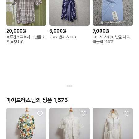
20,000원
5,000원
7,000원
트루젠소프트체크 반팔 셔
ㄹ99 반셔츠 110
코모도 스퀘어 반팔 셔츠
츠 남방110
하늘색 110호
마이드레스님의 상품 1,575