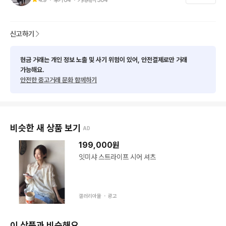
- 판매금액에 따라 저렴한 제품과 퀄리티 좋은 제품들이 다양합니
다. 중고특성상 사용감과 세탁감 있을수 있습니다.

신고하기
   예민하신분은 자제부탁드립니다.

현금 거래는 개인 정보 노출 및 사기 위험이 있어, 안전결제로만 거래
- 택배비 일반지역 3,500원  제주 외 도서산간지역은 6,500원입
가능해요.
안전한 중고거래 문화 함께하기
니다.

  5만원 이상 무료배송해드립니다. 채팅톡으로 문의바랍니다.

-제품에 대한 판매가격 제안 받지 않습니다. 문의자제 부탁드립니
비슷한 새 상품 보기
AD
다.

199,000
원
-타사 사이트와 동시 판매중으로 선입금순으로 판매진행 되는점
잇미샤 스트라이프 시어 셔츠
 양해부탁드립니다.
갤러리아몰 ・
광고
이 상품과 비슷해요