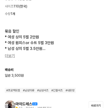
사이즈
110(한국)
수량
1개
묶음 할인

* 여성 상의 5벌 2만원

* 여성 원피스or 수트 5벌 3만원

* 남성 상의 5벌 3.5만원

더보기
 측 사이즈(단위:cm) 개인마다 1~3cm 정도 오차가 있을 수 있습
니다.

배송비
일반 3,500원
상의반품 :58

총  기  장 :75

팔  길  이 :67

#
프로젝트엠
#
남성의류
#
남성셔츠
#
긴팔셔츠
#
내옷방
*특별한 이염이나 하자없습니다. 실측사이즈 꼭 확인바랍니다.

마이드레스
바로가기
4.9
・ 후기
64
・ 거래내역
304