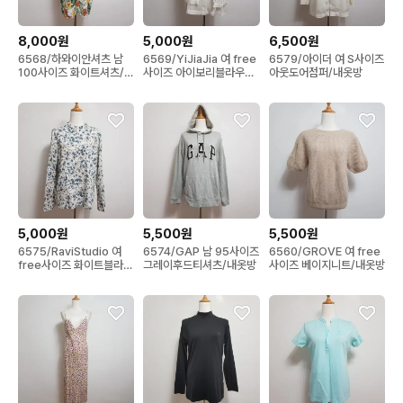
8,000원
5,000원
6,500원
6568/하와이안셔츠 남
6569/YiJiaJia 여 free
6579/아이더 여 S사이즈
100사이즈 화이트셔츠/내
사이즈 아이보리블라우스/
아웃도어점퍼/내옷방
옷방
내옷방
5,000원
5,500원
5,500원
6575/RaviStudio 여
6574/GAP 남 95사이즈
6560/GROVE 여 free
free사이즈 화이트블라우
그레이후드티셔츠/내옷방
사이즈 베이지니트/내옷방
스/내옷방