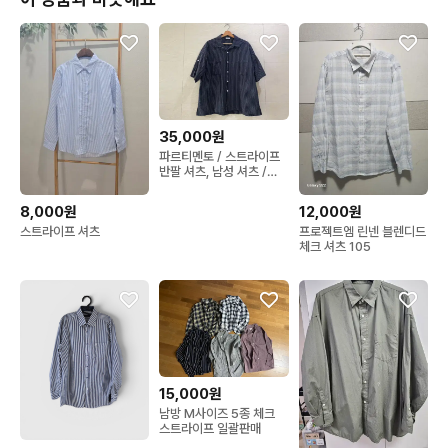
35,000원
파르티멘토 / 스트라이프
반팔 셔츠, 남성 셔츠 /
L(105)
8,000원
12,000원
스트라이프 셔츠
프로젝트엠 린넨 블렌디드
체크 셔츠 105
15,000원
남방 M사이즈 5종 체크
스트라이프 일괄판매