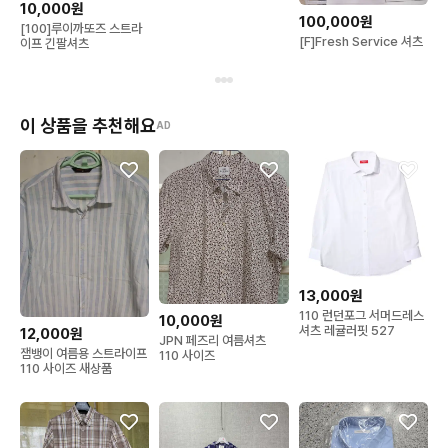
10,000원
100,000원
[100]루이까또즈 스트라
[F]Fresh Service 셔츠
이프 긴팔셔츠
이 상품을 추천해요
AD
13,000원
110 런던포그 서머드레스
10,000원
셔츠 레귤러핏 527
12,000원
JPN 페즈리 여름셔츠
잼뱅이 여름용 스트라이프
110 사이즈
110 사이즈 새상품