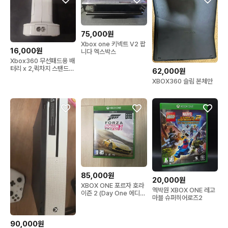
75,000원
Xbox one 키넥트 V2 팝
16,000원
니다 엑스박스
Xbox360 무선패드용 배
터리 x 2,퀵차지 스탠드
62,000원
v85 팝니다
XBOX360 슬림 본체만
85,000원
20,000원
XBOX ONE 포르자 호라
엑박원 XBOX ONE 레고
이즌 2 (Day One 에디
마블 슈퍼히어로즈2
션)
90,000원