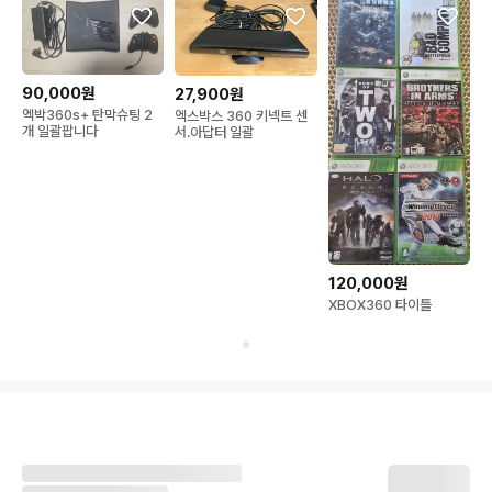
90,000원
27,900원
엑박360s+ 탄막슈팅 2
엑스박스 360 키넥트 센
개 일괄팝니다
서.아답터 일괄
120,000원
XBOX360 타이틀