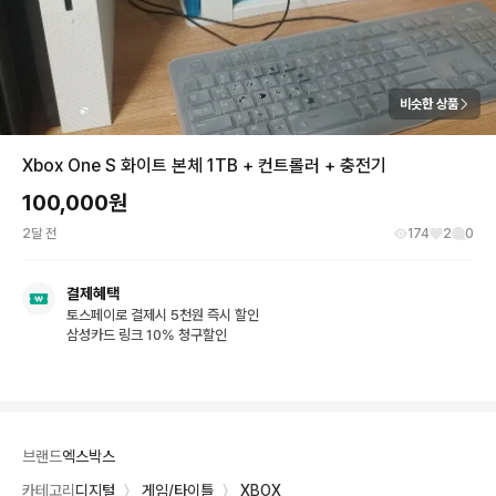
비슷한 상품
Xbox One S 화이트 본체 1TB + 컨트롤러 + 충전기
100,000
원
2달 전
174
2
0
결제혜택
토스페이로 결제시 5천원 즉시 할인
삼성카드 링크 10% 청구할인
브랜드
엑스박스
카테고리
디지털
〉
게임/타이틀
〉
XBOX