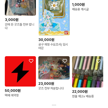
1,000원
배송용 게시글
3,000원
안에 든 굿즈들 전부 팝니
다
30,000원
공구 예정 수요조사) 임시
마감
23,000원
굿즈 전부 처분합니다
50,000원
22,000원
택배 예약창
현물 재고x 배송중