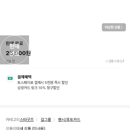
비슷한 상품
판매 완료
판매

25,000
원
완료
2달 전
26
0
1
결제혜택
토스페이로 결제시 5천원 즉시 할인
삼성카드 링크 10% 청구할인
카테고리
스타굿즈
〉
걸그룹
〉
팬시/포토카드
상품상태
새 상품 (미사용)