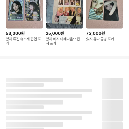
53,000원
25,000원
73,000원
있지 류진 슈스제 팝업 포
있지 예지 아레나옴므 잡
있지 유나 공방 포카
카
지 포카