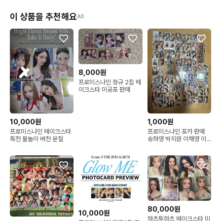
이 상품을 추천해요
AD
8,000원
프로미스나인 정규 2집 메
이크스타 미공포 판매
10,000원
1,000원
프로미스나인 메이크스타
프로미스나인 포카 판매
특전 물놀이 버전 분철
송하영 박지원 이채영 이
나경 백지헌 이새롬 노지
선 이서연
80,000원
10,000원
하츠투하츠 메이크스타 미