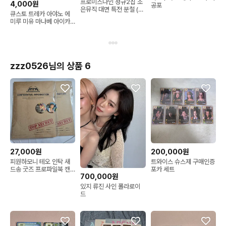
프로미스나인 정규2집 조
4,000원
공포
은뮤직 대면 특전 분철 (미
큐스토 트레카 아야노 에
공포)
미루 미유 마나베 아이카
카나 체키 파루땅 스티커
애니포케
zzz0526님의 상품 6
27,000원
200,000원
피원하모니 테오 인탁 새
트와이스 슈스제 구매인증
드송 굿즈 프로파일북 캔
포카 세트
700,000원
뱃지
있지 류진 사인 폴라로이
드