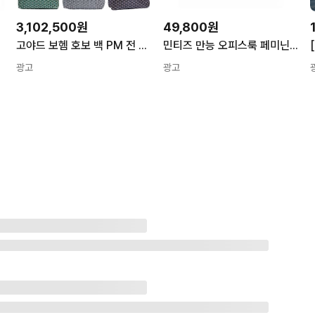
3,102,500원
49,800원
보부상가방
고야드 보헴 호보 백 PM 전 색상
민티즈 만능 오피스룩 페미닌 여대생 끝판왕 보부상 가방
광고
광고