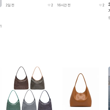
2일 전
2
16시간 전
2
1