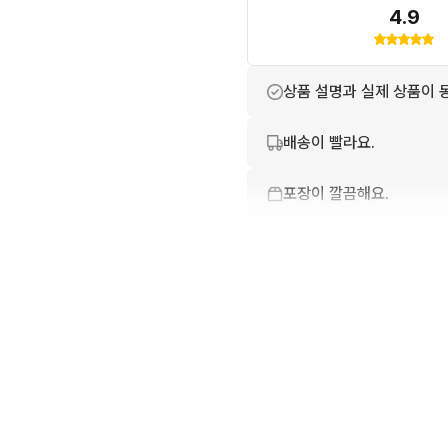
존재할수 있습니다.

4.9
*중고 상품으로 교환,반품,환
불가하오니 신중히 구매 부
상품 설명과 실제 상품이 
배송이 빨라요.
포장이 깔끔해요.
번개톡 답변이 빨라요.
친절하고 배려가 넘쳐요.
상품 정보가 자세히 적혀있