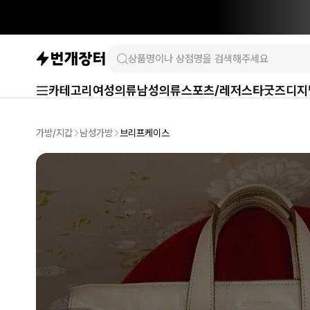
카테고리
여성의류
남성의류
스포츠/레저
스타굿즈
디지
가방/지갑
남성가방
브리프케이스