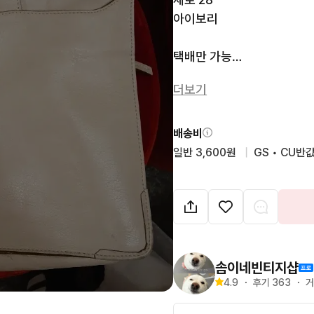
아이보리 

택배만 가능

우체국 4000원

더보기
편의점 3600원 

반값택배 2200원

제주도는 우체국택배만 되니
배송비
일반 3,600원
  |  
GS • CU반값
*브랜드에 따라 표기사이즈의
있을수 있으니 실측 사이즈 참
부탁드립니다.

*상품 이미지에서 약간의 컬
보이는것은 핸드폰 촬영시 조
의한 반사로 인한것으로, 제품
솜이네빈티지샵
색바램이 아님을 알려드립니
4.9
・
후기 
363
・
거
*빈티지 특성상 이염및 데미