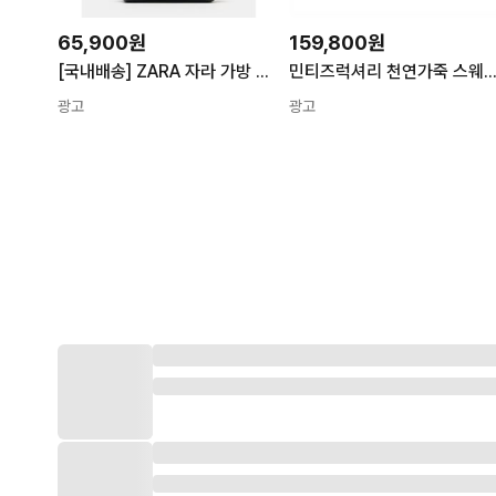
65,900원
159,800원
[국내배송] ZARA 자라 가방 롱 숄더백 블랙 데일리백 여름 숄더백
민티즈럭셔리 천연가죽 스웨이백 그레인레더 [미디움] 숄더백 버킷백 
광고
광고