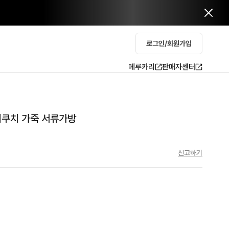
로그인/회원가입
메루카리
판매자센터
오 키쿠치 가죽 서류가방
신고하기