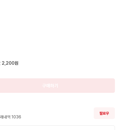
판매

완료
 결제전에 챗주세요

 2,200원
 차이가

고

구매하기
러 차이로

명 빛에

의

팔로우
다

래내역 
1036
지가
