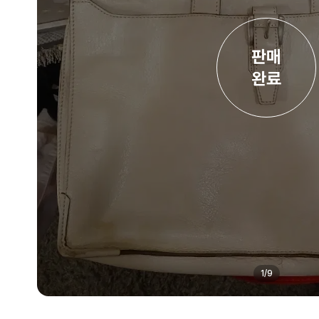
판매

완료
1
/
9