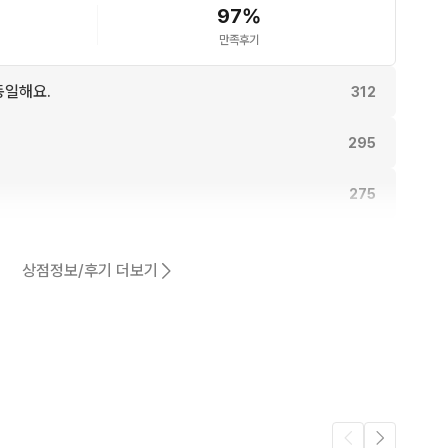
97
%
불

만족후기
탁드립니다
동일해요.
312
295
275
249
상점정보/후기 더보기
243
어요.
218