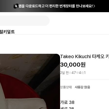
앱을 다운로드하고 더 편리한 번개장터를 만나보세요!
털
키덜트
Takeo Kikuchi 타케
30,000
원
2달 전
47
4
1
상품상태
사용감 많음
가로 38

세로 28
