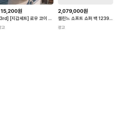
115,200원
2,079,000원
[3rd] [지갑세트] 로우 코이 바스켓 백
셀린느 소프트 쇼퍼 백 123912GXC
광고
광고