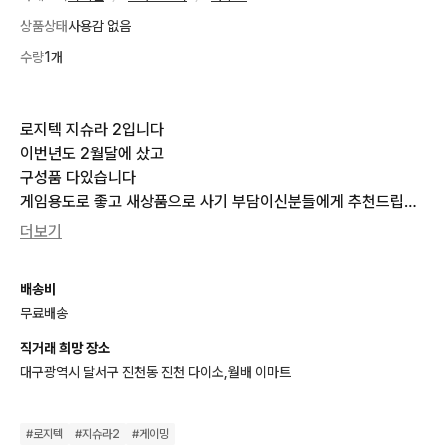
상품상태
사용감 없음
수량
1개
로지텍 지슈라 2입니다

이번년도 2월달에 샀고 

구성품 다있습니다 

게임용도로 좋고 새상품으로 사기 부담이신분들에게 추천드립니
다
더보기
배송비
무료배송
직거래 희망 장소
대구광역시 달서구 진천동 진천 다이소,월배 이마트
#
로지텍
#
지슈라2
#
게이밍