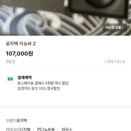
비슷한 상품
로지텍 지슈라 2
107,000
원
2달 전
212
2
2
결제혜택
토스페이로 결제시 5천원 즉시 할인
삼성카드 링크 10% 청구할인
브랜드
로지텍
카테고리
디지털
〉
PC/노트북
〉
마우스