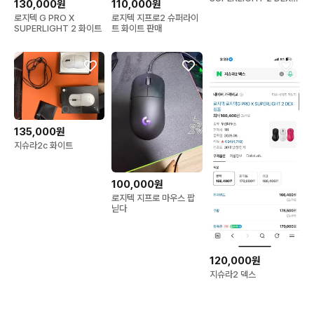
130,000원
110,000원
블랙 60g 무선 게이밍 마
로지텍 G PRO X
로지텍 지프로2 슈퍼라이
우스
SUPERLIGHT 2 화이트
트 화이트 판매
135,000원
지슈라2c 화이트
100,000원
로지텍 지프로 마우스 팝
닏다
120,000원
지슈라2 덱스