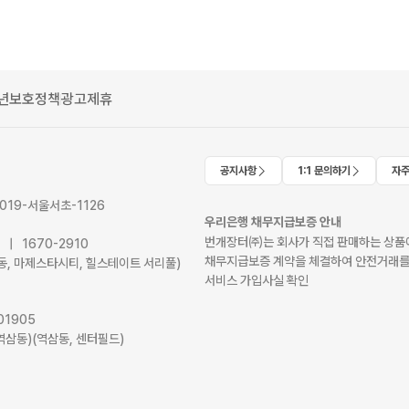
년보호정책
광고제휴
공지사항
1:1 문의하기
자주
2019-서울서초-1126
우리은행 채무지급보증 안내
번개장터㈜는 회사가 직접 판매하는 상품에
41 | 1670-2910
채무지급보증 계약을 체결하여 안전거래를
서초동, 마제스타시티, 힐스테이트 서리풀)
서비스 가입사실 확인
01905
역삼동)(역삼동, 센터필드)