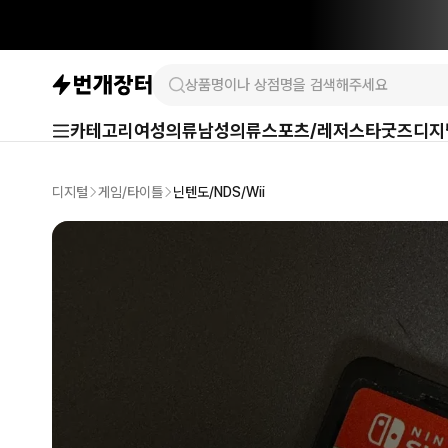
카테고리
여성의류
남성의류
스포츠/레저
스타굿즈
디지
디지털
게임/타이틀
닌텐도/NDS/Wii