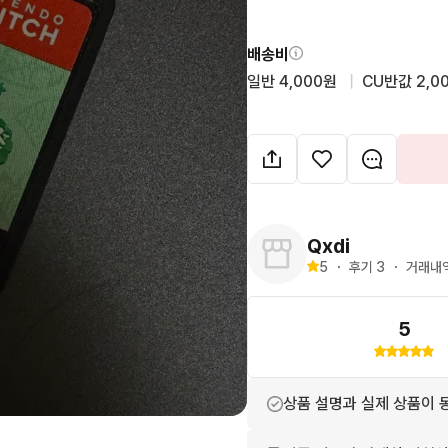
배송비
일반 4,000원
  |  
CU반값 2,0
Qxdi
5
・
후기 
3
・
거래내역
5
상품 설명과 실제 상품이 