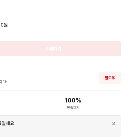
00원
구매하기
팔로우
 
15
100
%
만족후기
동일해요.
3