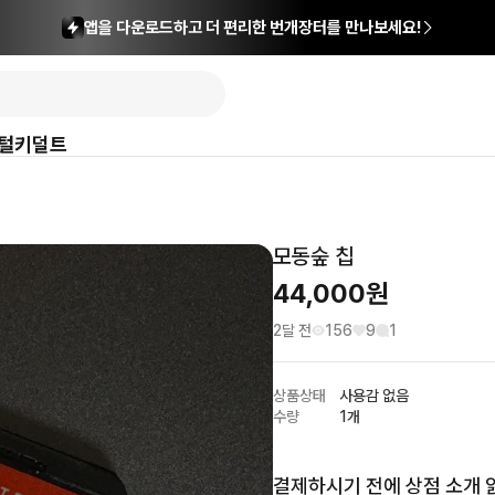
앱을 다운로드하고 더 편리한 번개장터를 만나보세요!
털
키덜트
모동숲 칩
44,000
원
2달 전
156
9
1
상품상태
사용감 없음
수량
1개
결제하시기 전에 상점 소개 