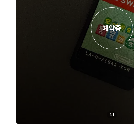
예약중
1
/
1