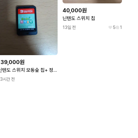
40,000원
닌텐도 스위치 칩
13일 전
5
1
139,000원
닌텐도 스위치 모동숲 칩+ 정품 한글판 동숲 아미보 20장 일괄
13시간 전