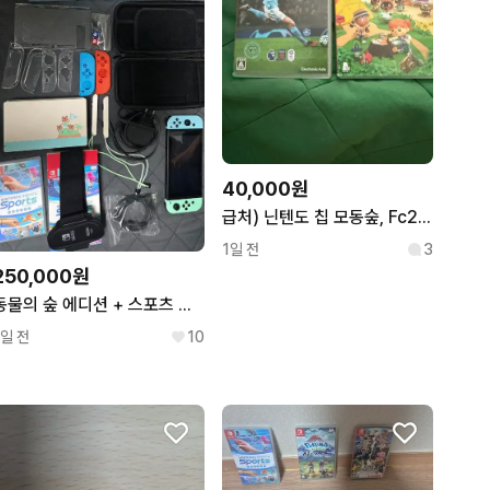
40,000원
급처) 닌텐도 칩 모동숲, Fc24 판매합니다
1일 전
3
250,000원
동물의 숲 에디션 + 스포츠 칩 닌텐도 스위치
1일 전
10