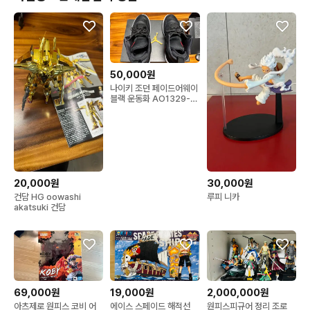
50,000원
나이키 조던 페이드어웨이
블랙 운동화 AO1329-
023
20,000원
30,000원
건담 HG oowashi
루피 니카
akatsuki 건담
69,000원
19,000원
2,000,000원
아츠제로 원피스 코비 어
에이스 스페이드 해적선
원피스피규어 정리 조로