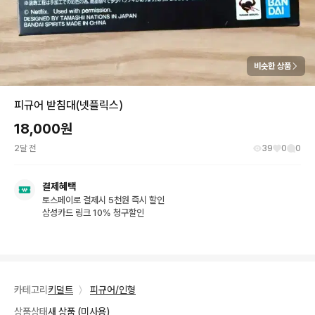
비슷한 상품
피규어 받침대(넷플릭스)
18,000
원
2달 전
39
0
0
결제혜택
토스페이로 결제시 5천원 즉시 할인
삼성카드 링크 10% 청구할인
카테고리
키덜트
〉
피규어/인형
상품상태
새 상품 (미사용)