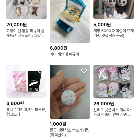
20,000원
5,000원
고양이 펜 받침 피규어 풀
개당 5000 꺼먹살이 뜨개
세트(시크릿포함) 일괄 판
키링(넷플릭스 동궁)
매
6,800원
미니 세면대 피규어
3,800원
26,000원
휴대폰거치대,미니보드판,
산리오 넷플릭스 애니 마
컵코스터
스코트 홀더 인형 키링 마
이멜로디 쿠로미 피아노
1,000원
동궁 넷플릭스 떡뜨개키링
(꺼먹살이)