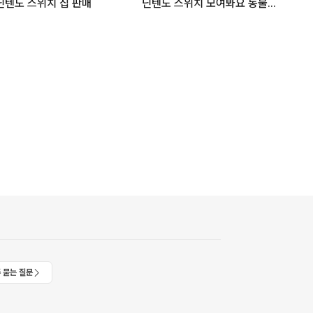
닌텐도 스위치 칩 판매
닌텐도 스위치 모여봐요 동물의 숲 모동숲
 묻는 질문