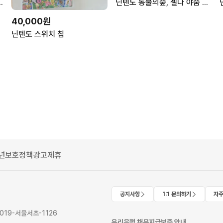
동물의 숲 젤다의 전설 왕눈 왕국의 눈물
닌텐도 동물의숲, 젤다 야숨 칩 75000
40,000원
닌텐도 스위치 칩
년보호정책
광고제휴
공지사항
1:1 문의하기
자주
2019-서울서초-1126
우리은행 채무지급보증 안내