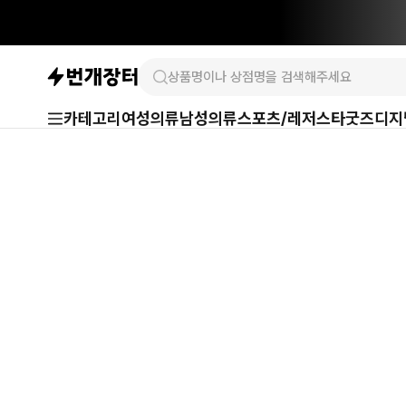
카테고리
여성의류
남성의류
스포츠/레저
스타굿즈
디지