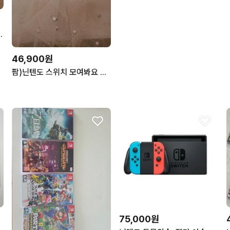
봐요 동물의 숲
46,900원
팜)닌텐도 스위치 모여봐요 동물의 숲 모동숲 동숲
75,000원