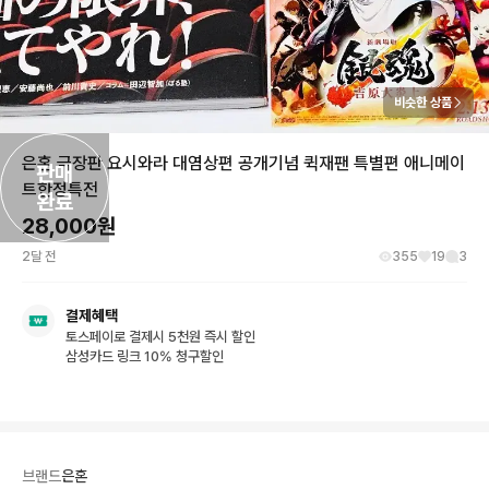
비슷한 상품
은혼 극장판 요시와라 대염상편 공개기념 퀵재팬 특별편 애니메이
판매

트한정특전
완료
28,000
원
2달 전
355
19
3
결제혜택
토스페이로 결제시 5천원 즉시 할인
삼성카드 링크 10% 청구할인
브랜드
은혼