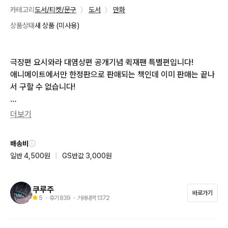
카테고리
도서/티켓/문구
〉
도서
〉
만화
상품상태
새 상품 (미사용)
극장편 요시와라 대염상편 공개기념 퀵재팬 특별편입니다! 

애니메이트에서만 한정판으로 판매되는 책인데 이미 판매는 끝나
서 구할 수 없습니다!

구매해 주시는 분께는 극장판 포스터카드 3종 같이 보내드립니다!

더보기
번톡주세요!!
배송비
일반 4,500원
|
GS반값 3,000원
쿠루주
바로가기
5
・ 후기
839
・ 거래내역
1372