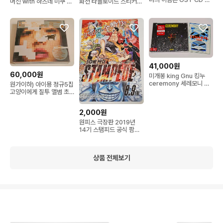
머신 with 하츠네 미쿠 초
화전 타블로이드 스티커
범 신카이 마코토
회 한정판 CD앨범
포토카드 입장특전
41,000원
60,000원
미개봉 king Gnu 킹누
ceremony 세레모니 통
원가이하) 아이묭 정규5집
상판 앨범 CD
고양이에게 질투 앨범 초
회한정판 CD+블루레이
Aimyon
2,000원
원피스 극장판 2019년
14기 스탬피드 공식 팜플
렛
상품 전체보기