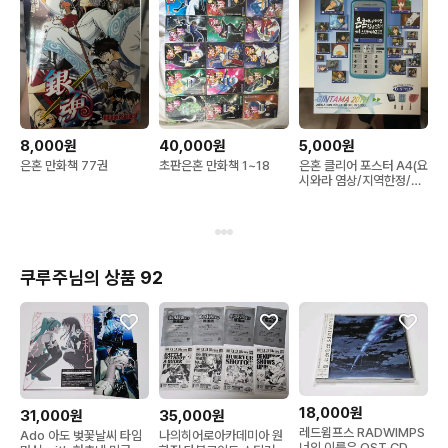
8,000원
40,000원
5,000원
은혼 만화책 77권
초판은혼 만화책 1~18
은혼 클리어 포스터 A4(요
시와라 염상/지역한정/20
주년 특전)
쿠루주님의 상품 92
18,000원
31,000원
35,000원
레드윔프스 RADWIMPS
Ado 아도 벚꽃날씨 타임
나의히어로아카데미아 원
너의 이름은 OST CD 앨