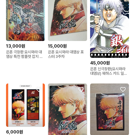
13,000원
15,000원
은혼 극장판 요시와라 대
은혼 요시와라 대염상 포
염상 특전 팜플렛 잡지 은
스터 3주차
혼전 포스터
45,000원
은혼 신극장판(요시와라
대염상) 웨하스 카드 일괄
판매
6,000원