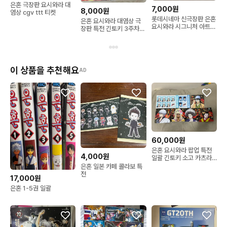
은혼 극장판 요시와라 대
7,000원
8,000원
염상 cgv ttt 티켓
롯데시네마 신극장판 은혼
은혼 요시와라 대염상 극
요시와라 시그니처 아트카
장판 특전 긴토키 3주차
드 특전
홀로그램 A3 포스터
이 상품을 추천해요
AD
60,000원
은혼 요시와라 팝업 특전
4,000원
일괄 긴토키 소고 카츠라
히지카타
은혼 일본 카페 콜라보 특
전
17,000원
은혼 1-5권 일괄