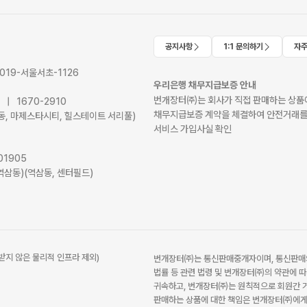
공지사항
1:1 문의하기
자주
2019-서울서초-1126
우리은행 채무지급보증 안내
번개장터㈜는 회사가 직접 판매하는 상품에
41 | 1670-2910
채무지급보증 계약을 체결하여 안전거래를
서초동, 마제스타시티, 힐스테이트 서리풀)
서비스 가입사실 확인
01905
역삼동)(역삼동, 센터필드)
받지 않은 물리적 인프라 제외)
번개장터㈜는 통신판매중개자이며, 통신판매의
법률 등 관련 법령 및 번개장터㈜의 약관에 따
귀속하고, 번개장터㈜는 원칙적으로 회원간 거
판매하는 상품에 대한 책임은 번개장터㈜에게