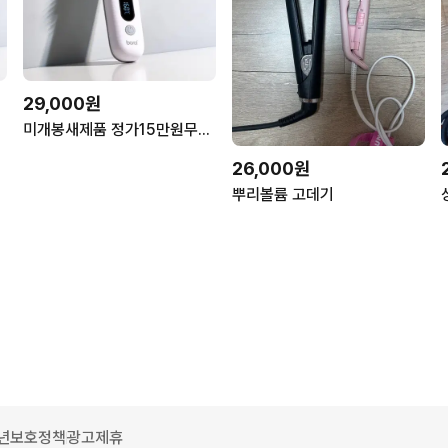
29,000원
!
미개봉새제품 정가15만원무선고데기 빗고데기파격할인!!
26,000원
뿌리볼륨 고데기
년보호정책
광고제휴