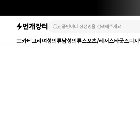
카테고리
여성의류
남성의류
스포츠/레저
스타굿즈
디지