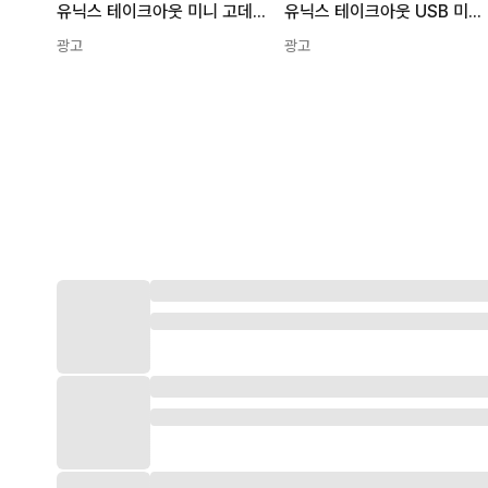
유닉스 테이크아웃 미니 고데기 민트 하늘색 UCI-A2504NA
유닉스 테이크아웃 USB 미니 고데기 UCI-A2773 혼합색상
광고
광고