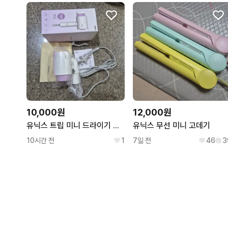
10,000원
12,000원
유닉스 트립 미니 드라이기 화이트/퍼플
유닉스 무선 미니 고데기
10시간 전
1
7일 전
46
3