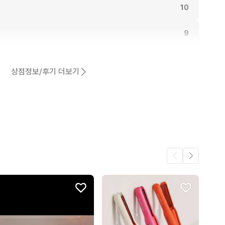
10
9
9
상점정보/후기 더보기
9
어요.
7
1
.
1
1