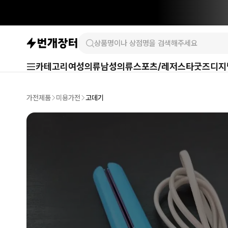
카테고리
여성의류
남성의류
스포츠/레저
스타굿즈
디지
가전제품
미용가전
고데기