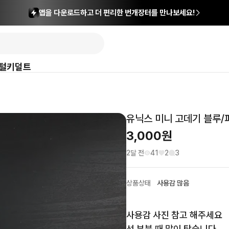
앱을 다운로드하고 더 편리한 번개장터를 만나보세요!
털
키덜트
유닉스 미니 고데기 블루/
3,000
원
2달 전
41
2
3
상품상태
사용감 많음
사용감 사진 참고 해주세요

선 부분 때 많이 탔습니다.