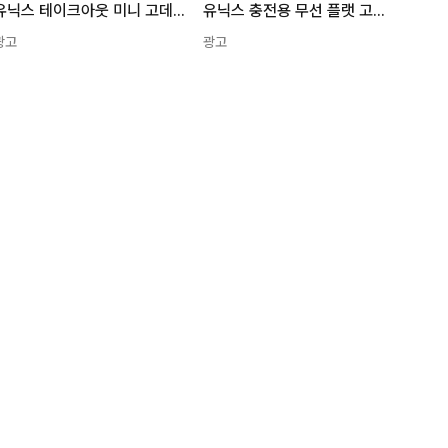
유닉스 테이크아웃 미니 고데기 플랫 핑크 UCI-A2501NA
유닉스 충전용 무선 플랫 고데기 UCI-A202 LEMONYELLOW UCI-A2021
광고
광고