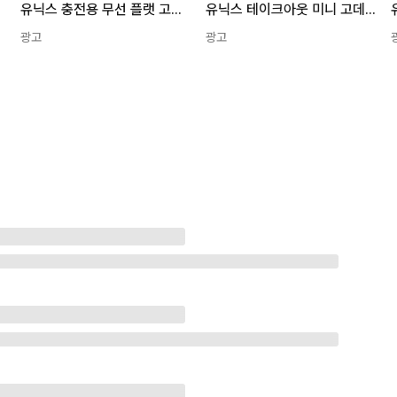
유닉스 충전용 무선 플랫 고데기 PASTELPINK UCI-A2020
유닉스 테이크아웃 미니 고데기 플랫퍼플 UCI-A2502NA
광고
광고