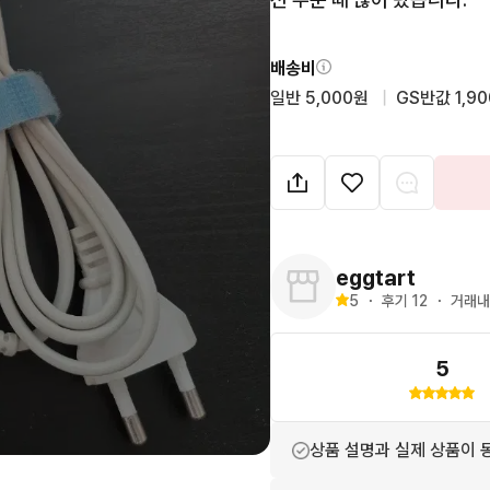
배송비
일반 5,000원
  |  
GS반값 1,9
eggtart
5
・
후기 
12
・
거래내
5
상품 설명과 실제 상품이 