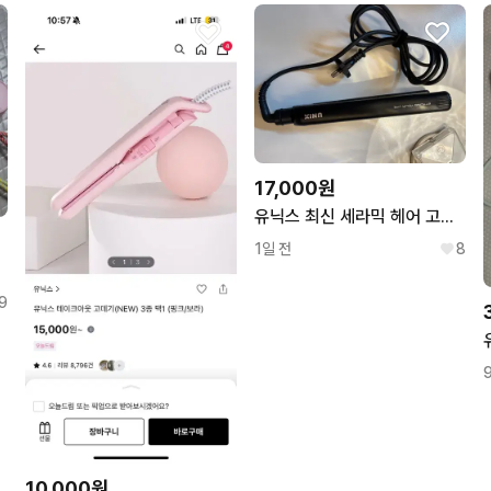
17,000원
유닉스 최신 세라믹 헤어 고데기 플렛 아이론 판고데기 아이롱 드라이 미용
1일 전
8
9
10,000원