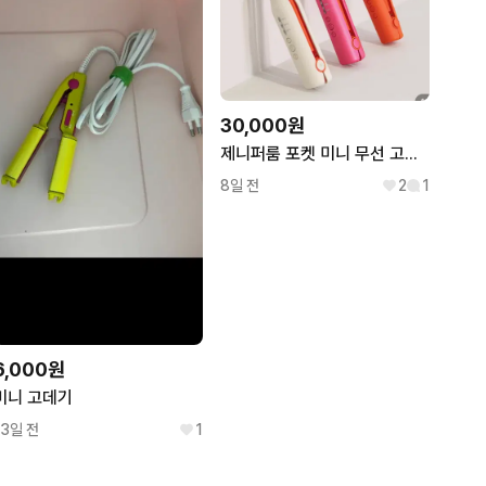
30,000원
제니퍼룸 포켓 미니 무선 고데기 오렌지 색상
8일 전
2
1
6,000원
미니 고데기
13일 전
1