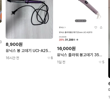
3
8,900원
16,000원
유닉스 봉 고데기 UCI-A2534 상태 최상
유닉스 플라워 봉고데기 35mm
16시간 전
8
1일 전
5