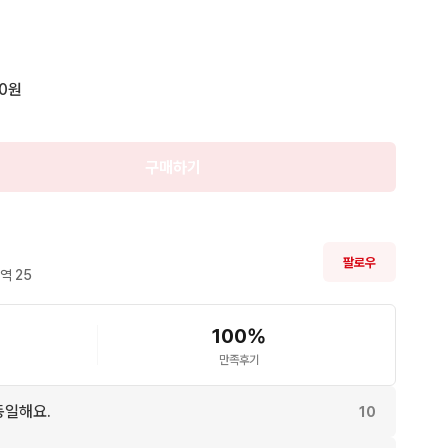
판매

00원
완료
구매하기
팔로우
역 
25
100
%
만족후기
동일해요.
10