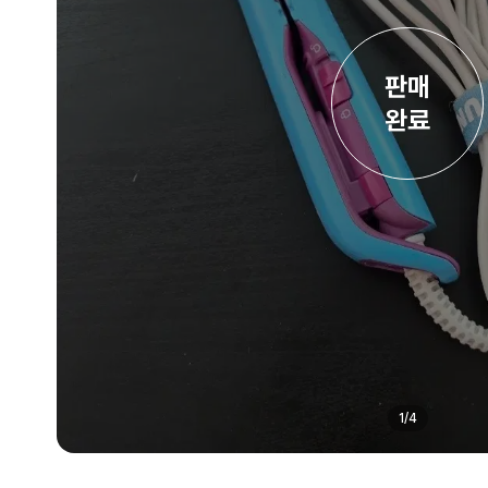
판매

완료
1
/
4